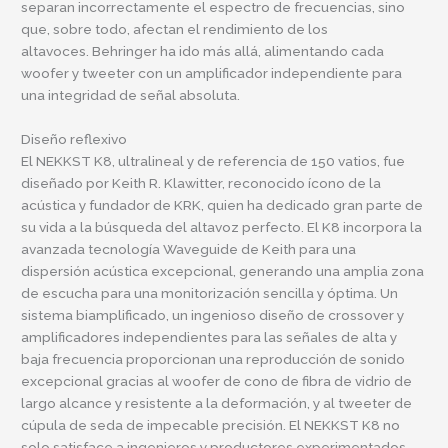
separan incorrectamente el espectro de frecuencias, sino
que, sobre todo, afectan el rendimiento de los
altavoces.
Behringer
ha ido más allá, alimentando cada
woofer y tweeter con un amplificador independiente para
una integridad de señal absoluta.
Diseño reflexivo
El NEKKST K8, ultralineal y de referencia de 150 vatios, fue
diseñado por Keith R. Klawitter, reconocido ícono de la
acústica y fundador de KRK, quien ha dedicado gran parte de
su vida a la búsqueda del altavoz perfecto. El K8 incorpora la
avanzada tecnología Waveguide de Keith para una
dispersión acústica excepcional, generando una amplia zona
de escucha para una monitorización sencilla y óptima. Un
sistema biamplificado, un ingenioso diseño de crossover y
amplificadores independientes para las señales de alta y
baja frecuencia proporcionan una reproducción de sonido
excepcional gracias al woofer de cono de fibra de vidrio de
largo alcance y resistente a la deformación, y al tweeter de
cúpula de seda de impecable precisión. El NEKKST K8 no
solo satisface a ingenieros y productores experimentados,