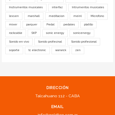
Instrumentos musicales
interfaz
Intrumentos musicales
lexsen
marshall
meditacion
meinl
Microfono
mixer
parquer
Pedal
pedales
platillo
rockcable
SKP
sonic energy
sonicenergy
Sonido en vivo
Sonido profesinal
Sonido profesional
soporte
tc electronic
warwick
zen
DIRECCIÓN
Talcahuano 112 - CABA
EMAIL
info@goldtop.com.ar