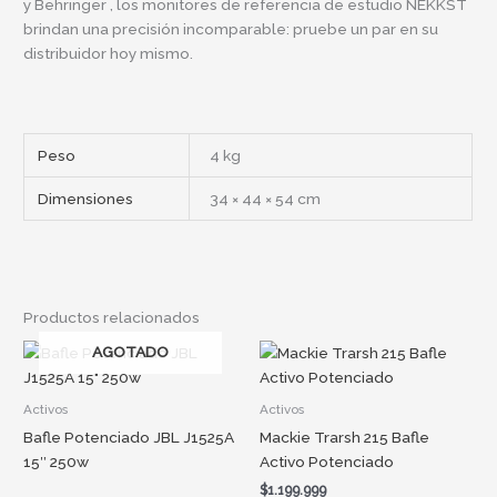
y
Behringer
, los monitores de referencia de estudio NEKKST
brindan una precisión incomparable: pruebe un par en su
distribuidor hoy mismo.
Peso
4 kg
Dimensiones
34 × 44 × 54 cm
Productos relacionados
AGOTADO
Activos
Activos
Bafle Potenciado JBL J1525A
Mackie Trarsh 215 Bafle
15″ 250w
Activo Potenciado
$
1.199.999