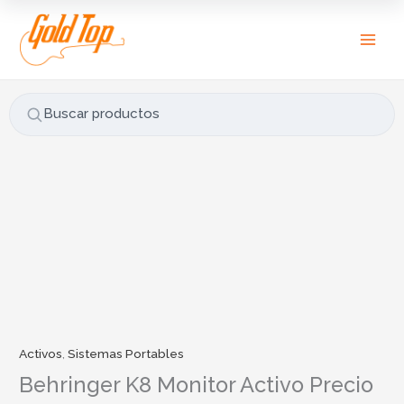
Ir
B
al
u
contenido
s
c
a
Buscar productos
r
p
o
r
Behringer
:
K8
Monitor
Activo
Precio
por
par
cantidad
Activos
,
Sistemas Portables
Behringer K8 Monitor Activo Precio