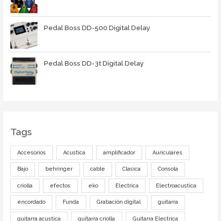
Pedal Boss DD-500 Digital Delay
Pedal Boss DD-3t Digital Delay
Tags
Accesorios
Acustica
amplificador
Auriculares
Bajo
behringer
cable
Clasica
Consola
criolla
efectos
eko
Electrica
Electroacustica
encordado
Funda
Grabación digital
guitarra
guitarra acustica
guitarra criolla
Guitarra Electrica