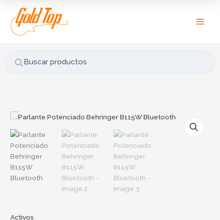
Ir
B
al
u
contenido
s
c
a
Buscar productos
r
p
o
r
Parlante
:
Potenciado
Behringer
B115W
Bluetooth
cantidad
Activos