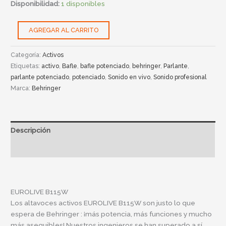
Disponibilidad:
1 disponibles
AGREGAR AL CARRITO
Categoría:
Activos
Etiquetas:
activo
,
Bafle
,
bafle potenciado
,
behringer
,
Parlante
,
parlante potenciado
,
potenciado
,
Sonido en vivo
,
Sonido profesional
Marca:
Behringer
Descripción
Información adicional
EUROLIVE B115W
Los altavoces activos EUROLIVE B115W son justo lo que
espera de
Behringer
: ¡más potencia, más funciones y mucho
más asequibles! Nuestros ingenieros se han superado a sí