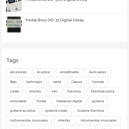
Pedal Boss DD-3t Digital Delay
Tags
Accesorios
Acustica
amplificador
Auriculares
Bajo
behringer
cable
Clasica
Consola
criolla
efectos
eko
Electrica
Electroacustica
encordado
Funda
Grabación digital
guitarra
guitarra acustica
guitarra criolla
Guitarra Electrica
Instrumentos musicales
interfaz
Intrumentos musicales