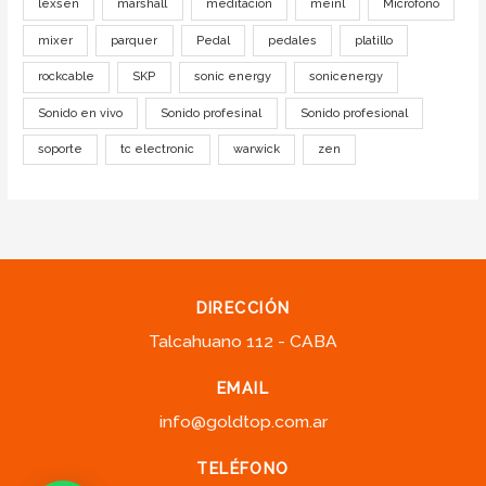
lexsen
marshall
meditacion
meinl
Microfono
mixer
parquer
Pedal
pedales
platillo
rockcable
SKP
sonic energy
sonicenergy
Sonido en vivo
Sonido profesinal
Sonido profesional
soporte
tc electronic
warwick
zen
DIRECCIÓN
Talcahuano 112 - CABA
EMAIL
info@goldtop.com.ar
TELÉFONO