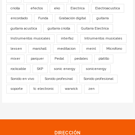
criolla
efectos
eko
Electrica
Electroacustica
encordado
Funda
Grabación digital
guitarra
guitarra acustica
guitarra criolla
Guitarra Electrica
Instrumentos musicales
interfaz
Intrumentos musicales
lexsen
marshall
meditacion
meinl
Microfono
mixer
parquer
Pedal
pedales
platillo
rockcable
SKP
sonic energy
sonicenergy
Sonido en vivo
Sonido profesinal
Sonido profesional
soporte
tc electronic
warwick
zen
DIRECCIÓN