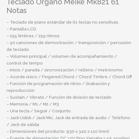
Teclado Organo Meike Mk821 61
Notas
– Teclado de piano estándar de 61 teclas no sensitivas.
– Pantalla LCD
– 255 timbres / 255 ritmos
– 50 canciones de demostración / transposición / percusión
de teclado
– Volumen principal / volumen de acompañamiento /
control de tempo
– Inicio / parada / sincronización / relleno / metrónomo
– Acorde único / Fingered Chord / Chord Timbre / Chord Off
– Función de programación de ritmo / Grabación y
reproducción
– Sustain / Vibrato / Función de división de teclado
– Memoria / M1 / M2 / M3
– Una tecla / Seguir / Conjunto
– Jack Udisk / Jack Mic, Jack de entrada de audio / Teléfono
/ Jack de salida
– Dimensiones del producto: 930 x 340 x 110 (mm)
– Fuente de alimentación: DC 12V (tipo Yamaha 1.5A, positivo