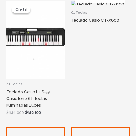
Original
Current
price
price
¡Oferta!
¡Oferta!
was:
is:
61 Teclas
$646.000.
$549.100.
Teclado Casio CT-X800
61 Teclas
Teclado Casio Lk S250
Casiotone 61 Teclas
Iluminadas Luces
$
646.000
$
549.100