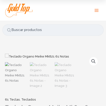
Ir
B
al
u
contenido
s
c
a
Buscar productos
r
p
o
r
:
61 Teclas
,
Teclados