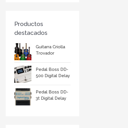
r
:
Productos
destacados
Guitarra Criolla
Trovador
Pedal Boss DD-
500 Digital Delay
Pedal Boss DD-
3t Digital Delay