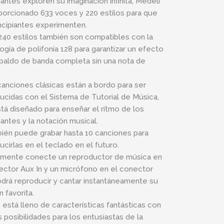
iantes exploren su imaginación infinita, Medeli
porcionado 633 voces y 220 estilos para que
incipiantes experimenten.
240 estilos también son compatibles con la
ogía de polifonía 128 para garantizar un efecto
paldo de banda completa sin una nota de
canciones clásicas están a bordo para ser
ucidas con el Sistema de Tutorial de Música,
tá diseñado para enseñar el ritmo de los
iantes y la notación musical.
ién puede grabar hasta 10 canciones para
ucirlas en el teclado en el futuro.
mente conecte un reproductor de música en
ector Aux In y un micrófono en el conector
odrá reproducir y cantar instantáneamente su
 favorita.
 está lleno de características fantásticas con
as posibilidades para los entusiastas de la