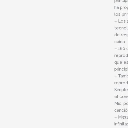
princip
ha pro
los pr
– Los 
tecnol
de res
caída.
– 160 
reprod
que es
princip
– Tamb
reprod
Simple
el con
Mic, p
canción
– M331
infinit