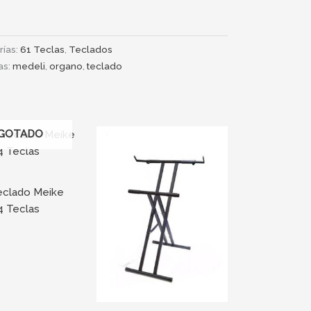
rías:
61 Teclas
,
Teclados
as:
medeli
,
organo
,
teclado
GOTADO
eclado Meike
4 Teclas