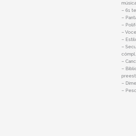
música
– 61 te
– Pant
– Polif
– Voce
– Estil
– Secu
cómpl.
– Canc
– Bibl
preest
– Dime
– Peso 