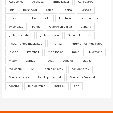
Accesorios
Acustica
amplificador
Auriculares
Bajo
behringer
cable
Clasica
Consola
criolla
efectos
eko
Electrica
Electroacustica
encordado
Funda
Grabación digital
guitarra
guitarra acustica
guitarra criolla
Guitarra Electrica
Instrumentos musicales
interfaz
Intrumentos musicales
lexsen
marshall
meditacion
meinl
Microfono
mixer
parquer
Pedal
pedales
platillo
rockcable
SKP
sonic energy
sonicenergy
Sonido en vivo
Sonido profesinal
Sonido profesional
soporte
tc electronic
warwick
zen