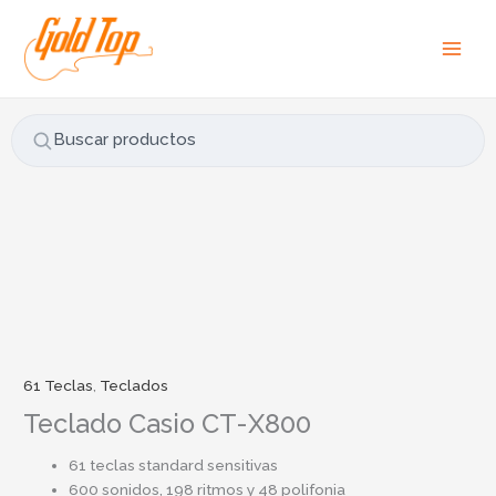
Ir
B
al
u
contenido
s
c
a
Buscar productos
r
p
o
r
:
61 Teclas
,
Teclados
Teclado Casio CT-X800
61 teclas standard sensitivas
600 sonidos, 198 ritmos y 48 polifonia