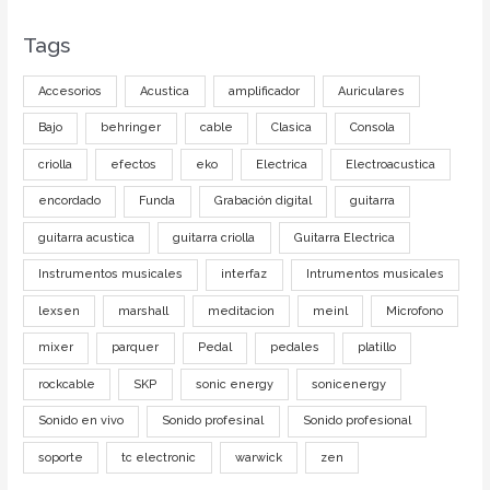
Tags
Accesorios
Acustica
amplificador
Auriculares
Bajo
behringer
cable
Clasica
Consola
criolla
efectos
eko
Electrica
Electroacustica
encordado
Funda
Grabación digital
guitarra
guitarra acustica
guitarra criolla
Guitarra Electrica
Instrumentos musicales
interfaz
Intrumentos musicales
lexsen
marshall
meditacion
meinl
Microfono
mixer
parquer
Pedal
pedales
platillo
rockcable
SKP
sonic energy
sonicenergy
Sonido en vivo
Sonido profesinal
Sonido profesional
soporte
tc electronic
warwick
zen