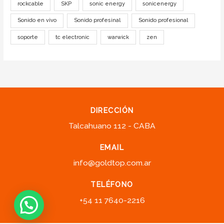
rockcable
SKP
sonic energy
sonicenergy
Sonido en vivo
Sonido profesinal
Sonido profesional
soporte
tc electronic
warwick
zen
DIRECCIÓN
Talcahuano 112 - CABA
EMAIL
info@goldtop.com.ar
TELÉFONO
+54 11 7640-2216