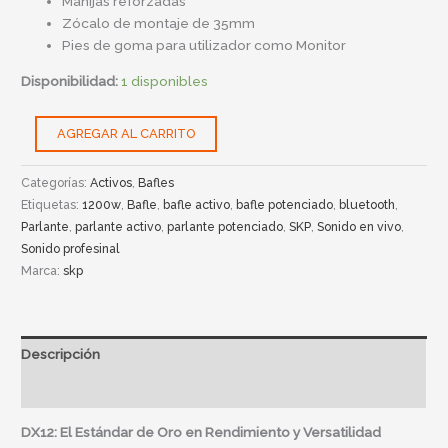
Manijas reforzadas
Zócalo de montaje de 35mm
Pies de goma para utilizador como Monitor
Disponibilidad:
1 disponibles
AGREGAR AL CARRITO
Categorías:
Activos
,
Bafles
Etiquetas:
1200w
,
Bafle
,
bafle activo
,
bafle potenciado
,
bluetooth
,
Parlante
,
parlante activo
,
parlante potenciado
,
SKP
,
Sonido en vivo
,
Sonido profesinal
Marca:
skp
Descripción
Información adicional
DX12: El Estándar de Oro en Rendimiento y Versatilidad