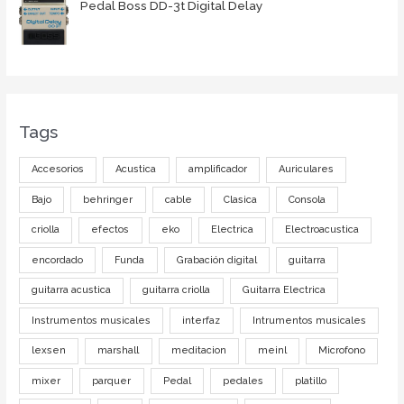
Pedal Boss DD-3t Digital Delay
Tags
Accesorios
Acustica
amplificador
Auriculares
Bajo
behringer
cable
Clasica
Consola
criolla
efectos
eko
Electrica
Electroacustica
encordado
Funda
Grabación digital
guitarra
guitarra acustica
guitarra criolla
Guitarra Electrica
Instrumentos musicales
interfaz
Intrumentos musicales
lexsen
marshall
meditacion
meinl
Microfono
mixer
parquer
Pedal
pedales
platillo