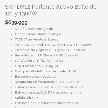
SKP DX12 Parlante Activo Bafle de
12″ y 1300W
$
639.999
DSP full color integrado
Conectividad Bluetooth® 5.0
TWS (True Wireless Stereo)
Potencia Nominal: 1300W (LF:1150W / HF:150W)
Potencia RMS: 750 W (LF: 650W / HF: 100 W)
Biamplificado: LF Clase D / HF: Clase AB
12” Woofer / 3” TIL VC / 50 Oz
1.75’’ Ferrofluido Ti. Diag. CD
Gran pantalla full color de control DSP
Encoder de control digital
Respuesta en frecuencia 50 Hz – 20 KHz
Entrada canal 1: XLR/TRS combo. Mic/Line
Entrada canal 2: XLR, RCA estéreo, 3.5mm
Salida link XLR
Gabinete de PP reforzado internamente