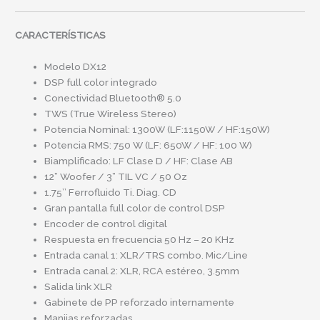
CARACTERÍSTICAS
Modelo DX12
DSP full color integrado
Conectividad Bluetooth® 5.0
TWS (True Wireless Stereo)
Potencia Nominal: 1300W (LF:1150W / HF:150W)
Potencia RMS: 750 W (LF: 650W / HF: 100 W)
Biamplificado: LF Clase D / HF: Clase AB
12” Woofer / 3” TIL VC / 50 Oz
1.75’’ Ferrofluido Ti. Diag. CD
Gran pantalla full color de control DSP
Encoder de control digital
Respuesta en frecuencia 50 Hz – 20 KHz
Entrada canal 1: XLR/TRS combo. Mic/Line
Entrada canal 2: XLR, RCA estéreo, 3.5mm
Salida link XLR
Gabinete de PP reforzado internamente
Manijas reforzadas