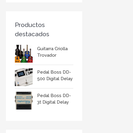
r
:
Productos
destacados
Guitarra Criolla
Trovador
Pedal Boss DD-
500 Digital Delay
Pedal Boss DD-
3t Digital Delay