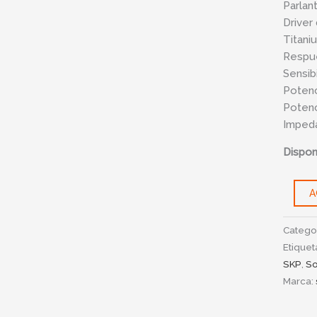
Parlan
Driver
Titaniu
Respue
Sensib
Potenc
Potenc
Impeda
Disponi
A
Catego
Etiquet
SKP
,
So
Marca: