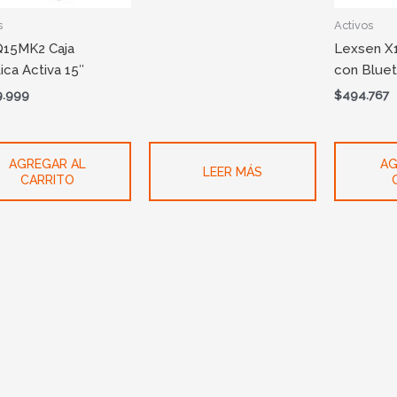
s
Activos
Q15MK2 Caja
Lexsen X1
ica Activa 15″
con Blue
9.999
$
494.767
AGREGAR AL
AG
LEER MÁS
CARRITO