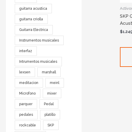
Activo
guitarra acustica
SKP 
guitarra criolla
Acust
Guitarra Electrica
$
1.24
Instrumentos musicales
interfaz
Intrumentos musicales
lexsen
marshall
meditacion
meinl
Microfono
mixer
parquer
Pedal
pedales
platillo
rockcable
SKP