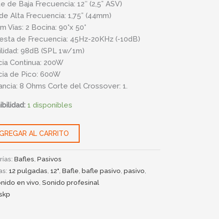
te de Baja Frecuencia: 12″ (2,5” ASV)
 de Alta Frecuencia: 1,75” (44mm)
m Vías: 2 Bocina: 90°x 50°
sta de Frecuencia: 45Hz-20KHz (-10dB)
ilidad: 98dB (SPL 1w/1m)
ia Continua: 200W
ia de Pico: 600W
ncia: 8 Ohms Corte del Crossover: 1.
bilidad:
1 disponibles
GREGAR AL CARRITO
rías:
Bafles
,
Pasivos
as:
12 pulgadas
,
12"
,
Bafle
,
bafle pasivo
,
pasivo
,
nido en vivo
,
Sonido profesinal
skp