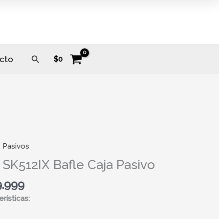
Buscar
cto
$
0
,
Pasivos
X
 SK512IX Bafle Caja Pasivo
9.999
rísticas:
ad