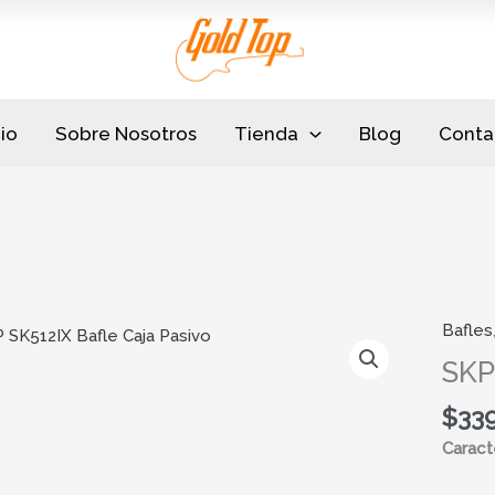
cio
Sobre Nosotros
Tienda
Blog
Conta
Bafles
SKP
SK512I
SKP
Bafle
$
33
Caja
Pasivo
Caracte
cantid