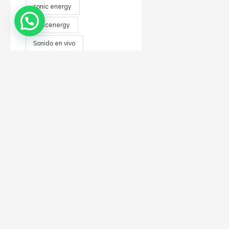
sonic energy
sonicenergy
Sonido en vivo
Sonido profesinal
Sonido profesional
soporte
tc electronic
warwick
zen
DIRECCIÓN
Talcahuano 112 - CABA