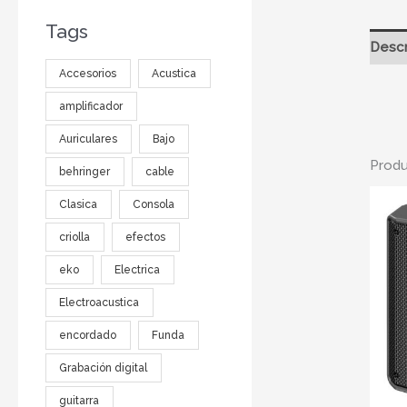
Tags
Descr
Accesorios
Acustica
amplificador
Auriculares
Bajo
Produ
behringer
cable
Clasica
Consola
criolla
efectos
eko
Electrica
Electroacustica
encordado
Funda
Grabación digital
guitarra