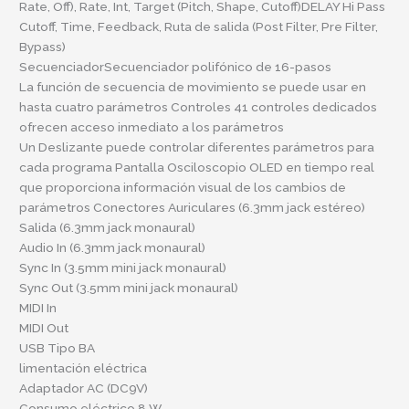
Rate, Off), Rate, Int, Target (Pitch, Shape, Cutoff)DELAY Hi Pass
Cutoff, Time, Feedback, Ruta de salida (Post Filter, Pre Filter,
Bypass)
SecuenciadorSecuenciador polifónico de 16-pasos
La función de secuencia de movimiento se puede usar en
hasta cuatro parámetros Controles 41 controles dedicados
ofrecen acceso inmediato a los parámetros
Un Deslizante puede controlar diferentes parámetros para
cada programa Pantalla Osciloscopio OLED en tiempo real
que proporciona información visual de los cambios de
parámetros Conectores Auriculares (6.3mm jack estéreo)
Salida (6.3mm jack monaural)
Audio In (6.3mm jack monaural)
Sync In (3.5mm mini jack monaural)
Sync Out (3.5mm mini jack monaural)
MIDI In
MIDI Out
USB Tipo BA
limentación eléctrica
Adaptador AC (DC9V)
Consumo eléctrico 8 W