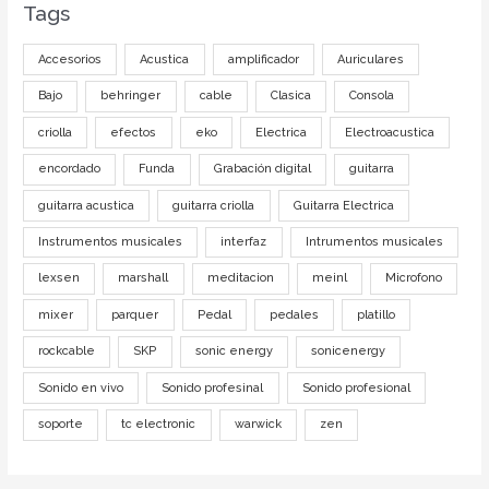
Tags
Accesorios
Acustica
amplificador
Auriculares
Bajo
behringer
cable
Clasica
Consola
criolla
efectos
eko
Electrica
Electroacustica
encordado
Funda
Grabación digital
guitarra
guitarra acustica
guitarra criolla
Guitarra Electrica
Instrumentos musicales
interfaz
Intrumentos musicales
lexsen
marshall
meditacion
meinl
Microfono
mixer
parquer
Pedal
pedales
platillo
rockcable
SKP
sonic energy
sonicenergy
Sonido en vivo
Sonido profesinal
Sonido profesional
soporte
tc electronic
warwick
zen