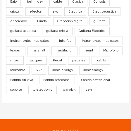
Bajo
behringer
cable
Clasica
Consola
criolla
efectos
eko
Electrica
Electroacustica
encordado
Funda
Grabación digital
guitarra
guitarra acustica
guitarra criolla
Guitarra Electrica
Instrumentos musicales
interfaz
Intrumentos musicales
lexsen
marshall
meditacion
meinl
Microfono
mixer
parquer
Pedal
pedales
platillo
rockcable
SKP
sonic energy
sonicenergy
Sonido en vivo
Sonido profesinal
Sonido profesional
soporte
tc electronic
warwick
zen