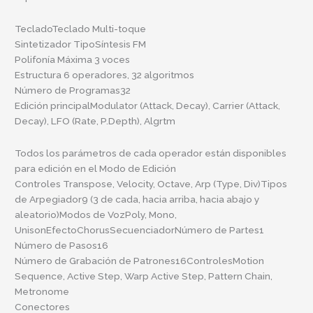
TecladoTeclado Multi-toque
Sintetizador TipoSíntesis FM
Polifonía Máxima 3 voces
Estructura 6 operadores, 32 algoritmos
Número de Programas32
Edición principalModulator (Attack, Decay), Carrier (Attack,
Decay), LFO (Rate, P.Depth), Algrtm
Todos los parámetros de cada operador están disponibles
para edición en el Modo de Edición
Controles Transpose, Velocity, Octave, Arp (Type, Div)Tipos
de Arpegiador9 (3 de cada, hacia arriba, hacia abajo y
aleatorio)Modos de VozPoly, Mono,
UnisonEfectoChorusSecuenciadorNúmero de Partes1
Número de Pasos16
Número de Grabación de Patrones16ControlesMotion
Sequence, Active Step, Warp Active Step, Pattern Chain,
Metronome
Conectores