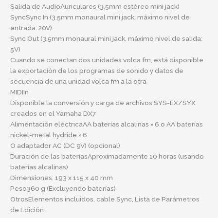
Salida de AudioAuriculares (3.5mm estéreo mini jack)
SyncSync In (3.5mm monaural mini jack, máximo nivel de
entrada: 20V)
Sync Out (3.5mm monaural mini jack, máximo nivel de salida:
5V)
Cuando se conectan dos unidades volca fm, está disponible
la exportación de los programas de sonido y datos de
secuencia de una unidad volca fm a la otra
MIDIIn
Disponible la conversión y carga de archivos SYS-EX/SYX
creados en el Yamaha DX7
Alimentación eléctricaAA baterías alcalinas × 6 o AA baterías
nickel-metal hydride × 6
O adaptador AC (DC 9V) (opcional)
Duración de las bateríasAproximadamente 10 horas (usando
baterías alcalinas)
Dimensiones: 193 x 115 x 40 mm
Peso360 g (Excluyendo baterías)
OtrosElementos incluidos, cable Sync, Lista de Parámetros
de Edición