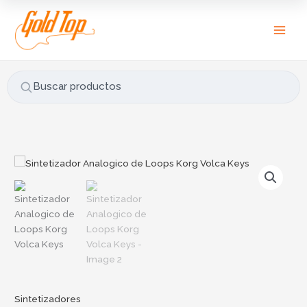
Ir
B
al
u
contenido
s
c
a
Buscar productos
r
p
o
r
:
Sintetizadores