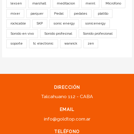
lexsen
marshall
meditacion
meinl
Microfono
mixer
parquer
Pedal
pedales
platillo
rockcable
SKP
sonic energy
sonicenergy
Sonido en vivo
Sonido profesinal
Sonido profesional
soporte
tc electronic
warwick
zen
DIRECCIÓN
Talcahuano 112 - CABA
EMAIL
info@goldtop.com.ar
TELÉFONO