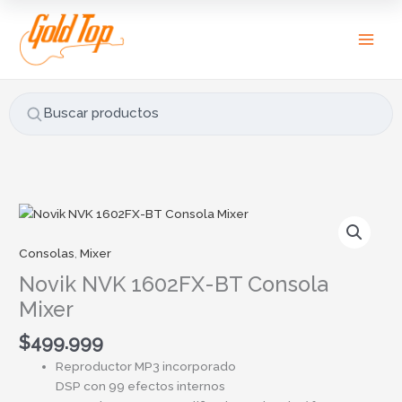
Ir
B
al
u
contenido
s
c
a
Buscar productos
r
p
o
r
Novik
:
NVK
1602FX-
Consolas
,
Mixer
BT
Novik NVK 1602FX-BT Consola
Consola
Mixer
Mixer
cantidad
$
499.999
Reproductor MP3 incorporado
DSP con 99 efectos internos