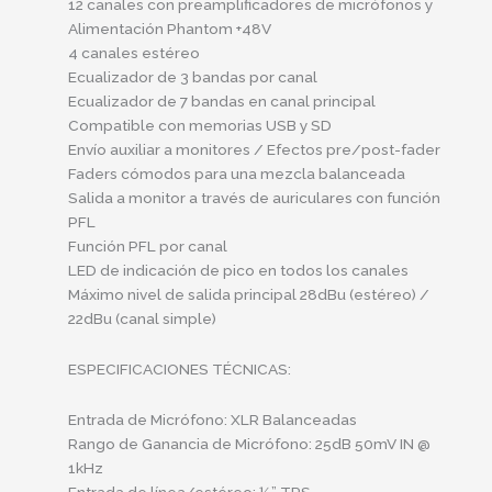
12 canales con preamplificadores de micrófonos y
Alimentación Phantom +48V
4 canales estéreo
Ecualizador de 3 bandas por canal
Ecualizador de 7 bandas en canal principal
Compatible con memorias USB y SD
Envío auxiliar a monitores / Efectos pre/post-fader
Faders cómodos para una mezcla balanceada
Salida a monitor a través de auriculares con función
PFL
Función PFL por canal
LED de indicación de pico en todos los canales
Máximo nivel de salida principal 28dBu (estéreo) /
22dBu (canal simple)
ESPECIFICACIONES TÉCNICAS:
Entrada de Micrófono: XLR Balanceadas
Rango de Ganancia de Micrófono: 25dB 50mV IN @
1kHz
Entrada de línea/estéreo: ¼” TRS