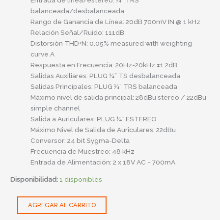
balanceada/desbalanceada
Rango de Ganancia de Línea: 20dB 700mV IN @ 1 kHz
Relación Señal/Ruido: 111dB
Distorsión THD+N: 0.05% measured with weighting
curve A
Respuesta en Frecuencia: 20Hz-20kHz ±1.2dB
Salidas Auxiliares: PLUG ¼” TS desbalanceada
Salidas Principales: PLUG ¼” TRS balanceada
Máximo nivel de salida principal: 28dBu stereo / 22dBu
simple channel
Salida a Auriculares: PLUG ¼¨ ESTEREO
Máximo Nivel de Salida de Auriculares: 22dBu
Conversor: 24 bit Sygma-Delta
Frecuencia de Muestreo: 48 kHz
Entrada de Alimentación: 2 x 18V AC ~ 700mA
Disponibilidad:
1 disponibles
AGREGAR AL CARRITO