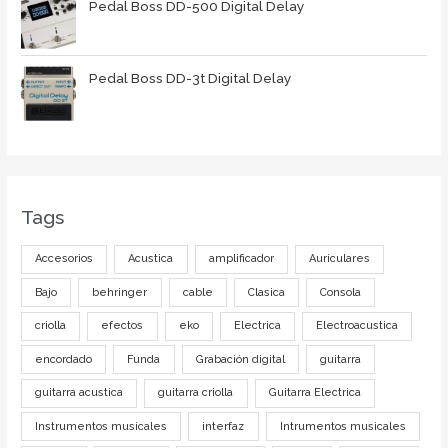
Pedal Boss DD-500 Digital Delay
Pedal Boss DD-3t Digital Delay
Tags
Accesorios
Acustica
amplificador
Auriculares
Bajo
behringer
cable
Clasica
Consola
criolla
efectos
eko
Electrica
Electroacustica
encordado
Funda
Grabación digital
guitarra
guitarra acustica
guitarra criolla
Guitarra Electrica
Instrumentos musicales
interfaz
Intrumentos musicales