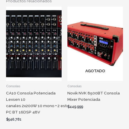
Productos relacionados
AGOTADO
Consolas
Consolas
CA10 Consola Potenciada
Novik NVK 8500BT Consola
Lexsen 10
Mixer Potenciada
canales 2x200W 10 mono + 2 estéreo USB-
$
449.999
PC BT 16DSP 48V
$
546.781