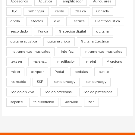
Accesorios
Acustica
amplificador
Auriculares
Bajo
behringer
cable
Clasica
Consola
criolla
efectos
eko
Electrica
Electroacustica
encordado
Funda
Grabación digital
guitarra
guitarra acustica
guitarra criolla
Guitarra Electrica
Instrumentos musicales
interfaz
Intrumentos musicales
lexsen
marshall
meditacion
meinl
Microfono
mixer
parquer
Pedal
pedales
platillo
rockcable
SKP
sonic energy
sonicenergy
Sonido en vivo
Sonido profesinal
Sonido profesional
soporte
tc electronic
warwick
zen