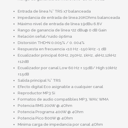
Entrada de línea ¼” TRS x7 balanceada
Impedancia de entrada de línea 20KOhms balanceada
Máximo nivel de entrada de línea 19dBu 6.8V
Rango de ganancia de línea +22 dBu@ 0 dB Gain
Relación señal/ruido óptima
Distorsión THD+N 0.005% / 0. 004%
Respuesta en frecuencia <10 Hz -150 kHz -1 dB
Ecualizador principal 60Hz, 250Hz, 1kHz, 4kHz,12kHz
±12dB
Ecualizador por canal Low 60 Hz ± 15dB/ High 10kHz
±15dB
Salida principal ¼” TRS
Efecto digital Eco asignable a cualquier canal
Reproductor MP3 Si
Formatos de audio compatibles MP3, WAV, WMA
Potencia RMS 200W @ 4Ohm
Potencia Programa 400W @ 4Ohm
Potencia Pico 800W @ 4Ohm
Minima carga de impedancia por canal 4Ohm