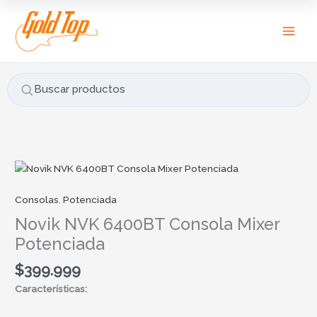
Ir
B
al
u
contenido
s
c
a
Buscar productos
r
p
o
r
Novik
:
NVK
6400BT
Consolas
,
Potenciada
Consola
Novik NVK 6400BT Consola Mixer
Mixer
Potenciada
Potenciada
cantidad
$
399.999
Características: