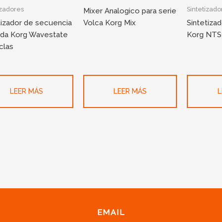
izadores
Sintetizado
Mixer Analogico para serie
tizador de secuencia
Volca Korg Mix
Sintetiza
da Korg Wavestate
Korg NTS
clas
LEER MÁS
LEER MÁS
L
EMAIL