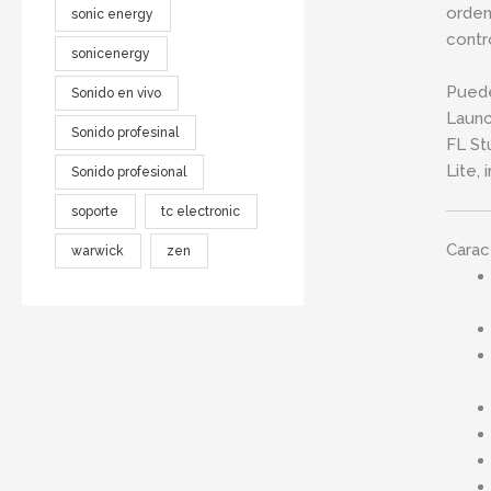
orden
sonic energy
contr
sonicenergy
Puede
Sonido en vivo
Launc
Sonido profesinal
FL St
Lite,
Sonido profesional
soporte
tc electronic
Carac
warwick
zen