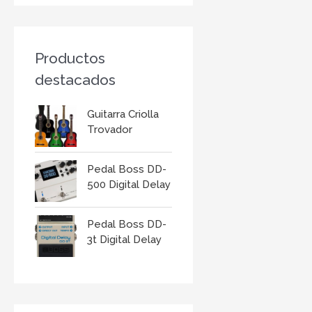
r
:
Productos
destacados
Guitarra Criolla
Trovador
Pedal Boss DD-
500 Digital Delay
Pedal Boss DD-
3t Digital Delay