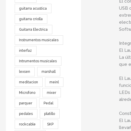
El co
USB d
guitarra acustica
extre
guitarra criolla
elect
Softw
Guitarra Electrica
Instrumentos musicales
Integ
El La
interfaz
La úl
Intrumentos musicales
que e
lexsen
marshall
El La
meditacion
meinl
funci
LEDs 
Microfono
mixer
alred
parquer
Pedal
Const
pedales
platillo
El La
rockcable
SKP
lleva