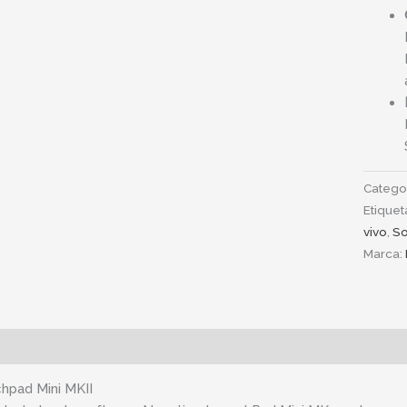
Catego
Etiquet
vivo
,
So
Marca:
ipción
Información adicional
hpad Mini MKII