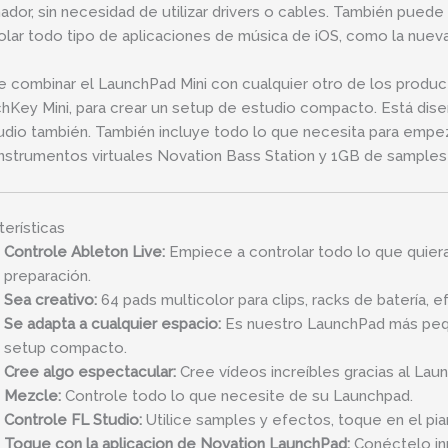
ador, sin necesidad de utilizar drivers o cables. También puede 
olar todo tipo de aplicaciones de música de iOS, como la nuev
 combinar el LaunchPad Mini con cualquier otro de los produ
hKey Mini, para crear un setup de estudio compacto. Está dise
udio también. También incluye todo lo que necesita para empez
 instrumentos virtuales Novation Bass Station y 1GB de sample
terísticas
Controle Ableton Live:
Empiece a controlar todo lo que quiera
preparación.
Sea creativo:
64 pads multicolor para clips, racks de batería,
Se adapta a cualquier espacio:
Es nuestro LaunchPad más pequ
setup compacto.
Cree algo espectacular:
Cree vídeos increíbles gracias al Lau
Mezcle:
Controle todo lo que necesite de su Launchpad.
Controle FL Studio:
Utilice samples y efectos, toque en el pi
Toque con la aplicacion de Novation LaunchPad:
Conéctelo in