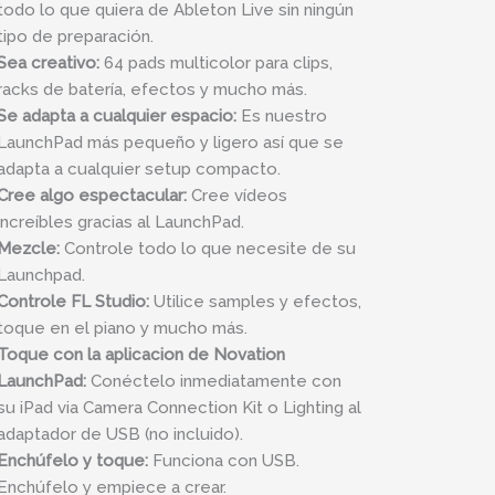
todo lo que quiera de Ableton Live sin ningún
tipo de preparación.
Sea creativo:
64 pads multicolor para clips,
racks de batería, efectos y mucho más.
Se adapta a cualquier espacio:
Es nuestro
LaunchPad más pequeño y ligero así que se
adapta a cualquier setup compacto.
Cree algo espectacular:
Cree vídeos
increíbles gracias al LaunchPad.
Mezcle:
Controle todo lo que necesite de su
Launchpad.
Controle FL Studio:
Utilice samples y efectos,
toque en el piano y mucho más.
Toque con la aplicacion de Novation
LaunchPad:
Conéctelo inmediatamente con
su iPad via Camera Connection Kit o Lighting al
adaptador de USB (no incluido).
Enchúfelo y toque:
Funciona con USB.
Enchúfelo y empiece a crear.