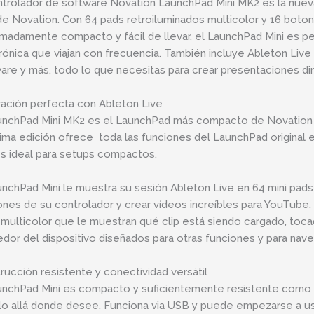
ntrolador de software Novation LaunchPad Mini MK2 es la nuev
e Novation. Con 64 pads retroiluminados multicolor y 16 boton
madamente compacto y fácil de llevar, el LaunchPad Mini es p
rónica que viajan con frecuencia. También incluye Ableton Live 
are y más, todo lo que necesitas para crear presentaciones di
ración perfecta con Ableton Live
unchPad Mini MK2 es el LaunchPad más compacto de Novation y
tima edición ofrece toda las funciones del LaunchPad original 
s ideal para setups compactos.
unchPad Mini le muestra su sesión Ableton Live en 64 mini pad
ones de su controlador y crear vídeos increíbles para YouTube.
multicolor que le muestran qué clip está siendo cargado, toc
edor del dispositivo diseñados para otras funciones y para nave
rucción resistente y conectividad versátil
unchPad Mini es compacto y suficientemente resistente como p
rlo allá donde desee. Funciona via USB y puede empezarse a u