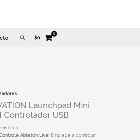
Buscar
cto
$
0
izadores
ATION Launchpad Mini
I Controlador USB
erísticas
Controle Ableton Live:
Empiece a controlar