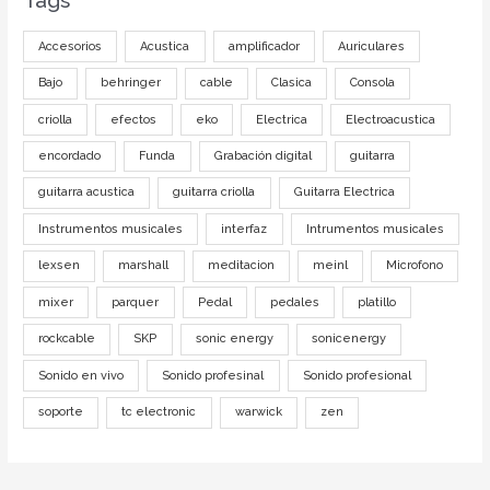
Tags
Accesorios
Acustica
amplificador
Auriculares
Bajo
behringer
cable
Clasica
Consola
criolla
efectos
eko
Electrica
Electroacustica
encordado
Funda
Grabación digital
guitarra
guitarra acustica
guitarra criolla
Guitarra Electrica
Instrumentos musicales
interfaz
Intrumentos musicales
lexsen
marshall
meditacion
meinl
Microfono
mixer
parquer
Pedal
pedales
platillo
rockcable
SKP
sonic energy
sonicenergy
Sonido en vivo
Sonido profesinal
Sonido profesional
soporte
tc electronic
warwick
zen