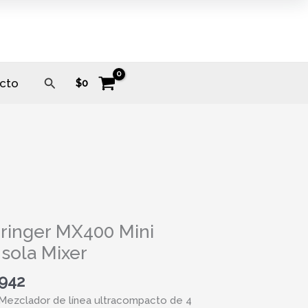
Buscar
cto
$
0
ger
0
ringer MX400 Mini
sola Mixer
la
.942
ad
Mezclador de línea ultracompacto de 4