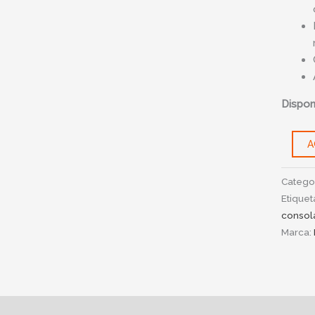
Disponi
A
Catego
Etiquet
consol
Marca:
ipción
Información adicional