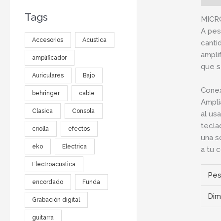
Tags
MICR
A pes
Accesorios
Acustica
canti
ampli
amplificador
que s
Auriculares
Bajo
Cone
behringer
cable
Ampli
Clasica
Consola
al us
tecla
criolla
efectos
una s
eko
Electrica
a tu c
Electroacustica
Pe
encordado
Funda
Dim
Grabación digital
guitarra