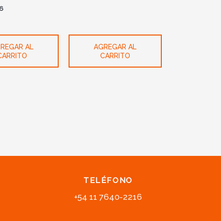
16
REGAR AL
AGREGAR AL
CARRITO
CARRITO
TELÉFONO
+54 11 7640-2216