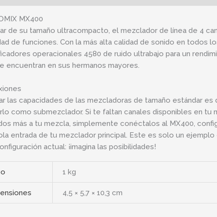
OMIX MX400
ar de su tamaño ultracompacto, el mezclador de línea de 4 
dad de funciones. Con la más alta calidad de sonido en todos l
ficadores operacionales 4580 de ruido ultrabajo para un rendim
e encuentran en sus hermanos mayores.
xiones
ar las capacidades de las mezcladoras de tamaño estándar es 
arlo como submezclador. Si te faltan canales disponibles en tu 
dos más a tu mezcla, simplemente conéctalos al MX400, configu
ola entrada de tu mezclador principal. Este es solo un ejempl
onfiguración actual: ¡imagina las posibilidades!
so
1 kg
ensiones
4,5 × 5,7 × 10,3 cm