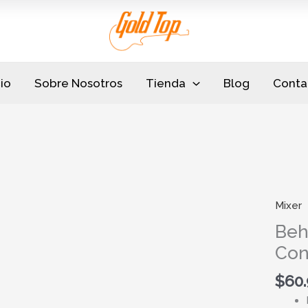
cio
Sobre Nosotros
Tienda
Blog
Conta
Mixer
Behrin
MX40
Beh
Mini
Con
Conso
Mixer
$
60
cantid