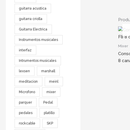
guitarra acustica
guitarra criolla
Produ
Guitarra Electrica
Instrumentos musicales
Mixer
interfaz
Conso
8 can
Intrumentos musicales
lexsen
marshall
meditacion
meinl
Microfono
mixer
parquer
Pedal
pedales
platillo
rockcable
SKP