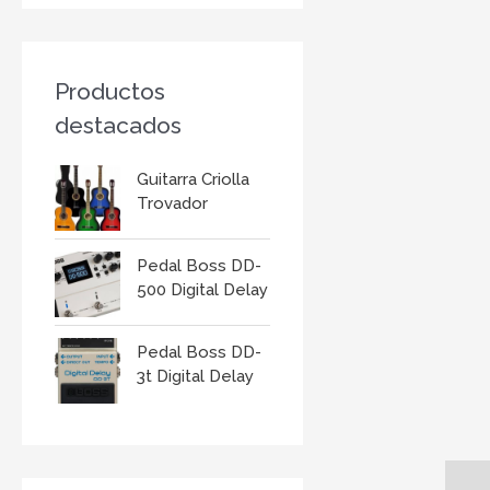
r
:
Productos
destacados
Guitarra Criolla
Trovador
Pedal Boss DD-
500 Digital Delay
Pedal Boss DD-
3t Digital Delay
Descr