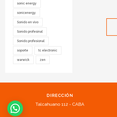
sonic energy
sonicenergy
Sonido en vivo
Sonido profesinal
Sonido profesional
soporte
tc electronic
warwick
zen
DIRECCIÓN
Talcahuano 112 - CABA