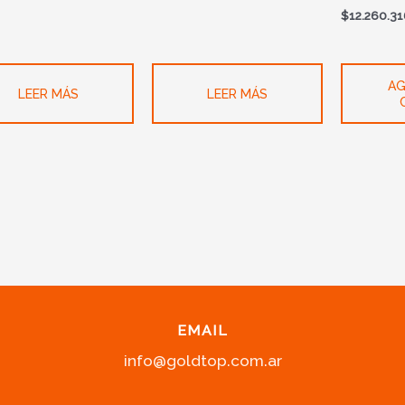
$
12.260.3
AG
LEER MÁS
LEER MÁS
EMAIL
info@goldtop.com.ar