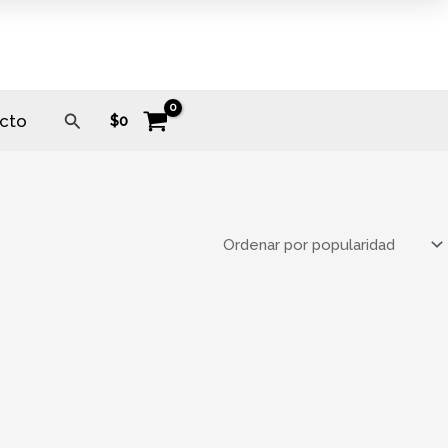
Buscar
cto
$
0