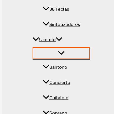
88 Teclas
Sintetizadores
Ukelele
Baritono
Concierto
Guitalele
Soprano