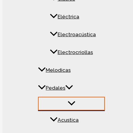
Eléctrica
Electroacústica
Electrocriollas
Melodicas
Pedales
Acustica