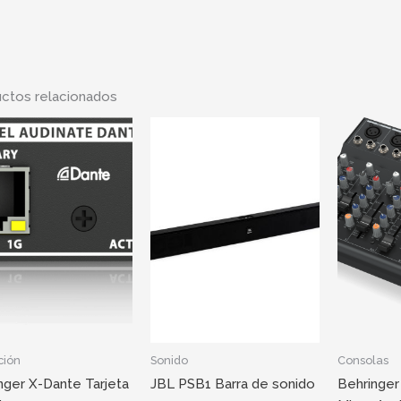
ctos relacionados
ción
Sonido
Consolas
nger X-Dante Tarjeta
JBL PSB1 Barra de sonido
Behringer