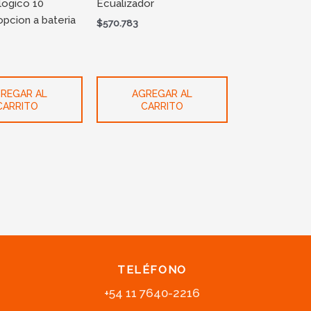
logico 10
Ecualizador
opcion a bateria
$
570.783
REGAR AL
AGREGAR AL
CARRITO
CARRITO
TELÉFONO
+54 11 7640-2216