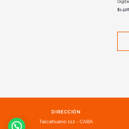
Digita
$
1.52
DIRECCIÓN
Talcahuano 112 - CABA