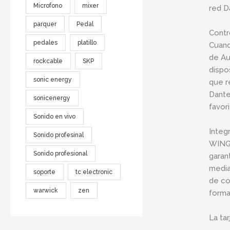
Microfono
mixer
red D
parquer
Pedal
Contr
pedales
platillo
Cuand
de Au
rockcable
SKP
dispo
sonic energy
que r
Dante
sonicenergy
favor
Sonido en vivo
Integ
Sonido profesinal
WING-
Sonido profesional
garan
media
soporte
tc electronic
de co
warwick
zen
forma
La ta