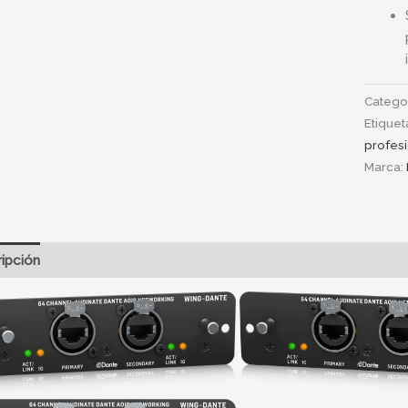
Catego
Etiquet
profes
Marca:
ipción
Información adicional