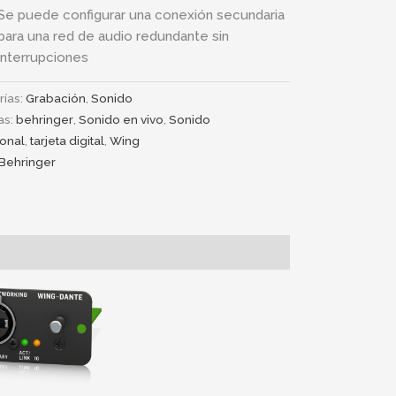
Se puede configurar una conexión secundaria
para una red de audio redundante sin
interrupciones
rías:
Grabación
,
Sonido
as:
behringer
,
Sonido en vivo
,
Sonido
ional
,
tarjeta digital
,
Wing
Behringer