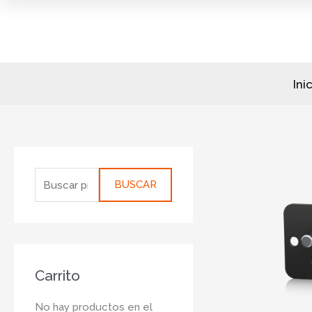
Ir
al
contenido
Ini
B
u
BUSCAR
s
c
a
r
Carrito
p
o
No hay productos en el