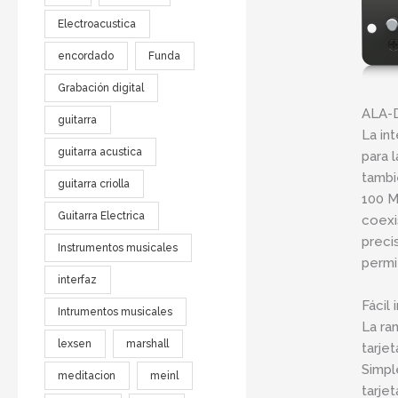
Electroacustica
encordado
Funda
Grabación digital
ALA-
guitarra
La in
guitarra acustica
para 
tambi
guitarra criolla
100 M
Guitarra Electrica
coexi
preci
Instrumentos musicales
permi
interfaz
Fácil 
Intrumentos musicales
La ra
lexsen
marshall
tarje
Simple
meditacion
meinl
tarje