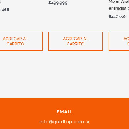
l
Mixer Ana
$
499.999
entradas 
8.466
$
417.556
AGREGAR AL
AGREGAR AL
AG
CARRITO
CARRITO
EMAIL
info@goldtop.com.ar