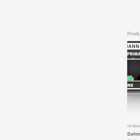
Produ
Graba
Behri