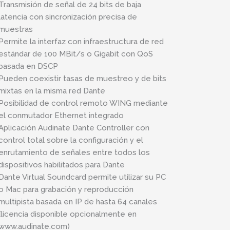
Transmisión de señal de 24 bits de baja
latencia con sincronización precisa de
muestras
Permite la interfaz con infraestructura de red
estándar de 100 MBit/s o Gigabit con QoS
basada en DSCP
Pueden coexistir tasas de muestreo y de bits
mixtas en la misma red Dante
Posibilidad de control remoto WING mediante
el conmutador Ethernet integrado
Aplicación Audinate Dante Controller con
control total sobre la configuración y el
enrutamiento de señales entre todos los
dispositivos habilitados para Dante
Dante Virtual Soundcard permite utilizar su PC
o Mac para grabación y reproducción
multipista basada en IP de hasta 64 canales
(licencia disponible opcionalmente en
www.audinate.com)