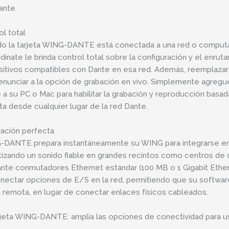
ante.
ol total
o la tarjeta WING-DANTE está conectada a una red o computado
dinate le brinda control total sobre la configuración y el enru
sitivos compatibles con Dante en esa red. Además, reemplazar 
enunciar a la opción de grabación en vivo. Simplemente agregue 
 a su PC o Mac para habilitar la grabación y reproducción bas
ita desde cualquier lugar de la red Dante.
ración perfecta
DANTE prepara instantáneamente su WING para integrarse en 
tizando un sonido fiable en grandes recintos como centros de 
nte conmutadores Ethernet estándar (100 MB o 1 Gigabit Ethe
nectar opciones de E/S en la red, permitiendo que su softwar
 remota, en lugar de conectar enlaces físicos cableados.
rjeta WING-DANTE: amplía las opciones de conectividad para u