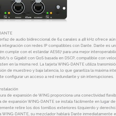
DANTE
terfaz de audio bidireccional de 64 canales a 48 kHz ofrece a
la integración con redes IP compatibles con Dante. Dante es un
én cumple con el estándar AES67 para una mejor interoperabilida
bit/s o Gigabit con QoS basada en DSCP, compatible con velo
sten en la misma red. La tarjeta WING-DANTE utiliza transmisió
sión de muestreo y baja latencia, lo que garantiza la máxima int
te configurar un acceso a red redundante y sin interrupciones.
instalación
nura de expansión de WING proporciona una conectividad flexibl
ta de expansión WING-DANTE se instala fácilmente en lugar de 
mente retire los dos tornillos exteriores (izquierdo y derecho) y 
ta WING-DANTE, su mezclador hablará Dante inmediatamente e i