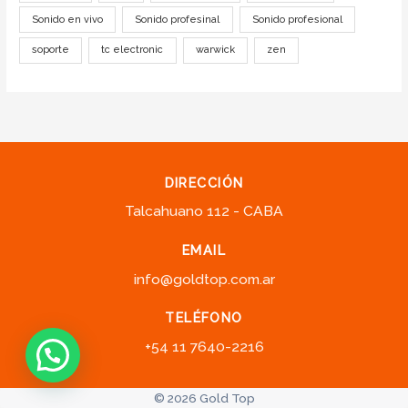
Sonido en vivo
Sonido profesinal
Sonido profesional
soporte
tc electronic
warwick
zen
DIRECCIÓN
Talcahuano 112 - CABA
EMAIL
info@goldtop.com.ar
TELÉFONO
+54 11 7640-2216
© 2026 Gold Top