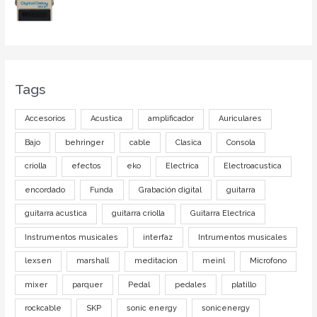
Tags
Accesorios
Acustica
amplificador
Auriculares
Bajo
behringer
cable
Clasica
Consola
criolla
efectos
eko
Electrica
Electroacustica
encordado
Funda
Grabación digital
guitarra
guitarra acustica
guitarra criolla
Guitarra Electrica
Instrumentos musicales
interfaz
Intrumentos musicales
lexsen
marshall
meditacion
meinl
Microfono
mixer
parquer
Pedal
pedales
platillo
rockcable
SKP
sonic energy
sonicenergy