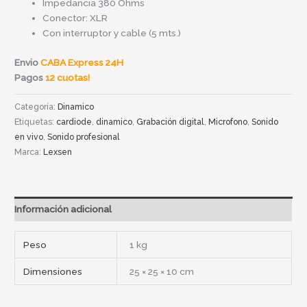
Impedancia 380 Ohms
Conector: XLR
Con interruptor y cable (5 mts.)
Envio
CABA Express 24H
Pagos
12 cuotas!
Categoría:
Dinamico
Etiquetas:
cardiode
,
dinamico
,
Grabación digital
,
Microfono
,
Sonido
en vivo
,
Sonido profesional
Marca:
Lexsen
Información adicional
Peso
1 kg
Dimensiones
25 × 25 × 10 cm