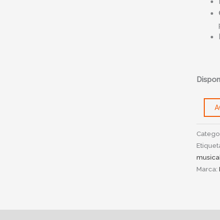
Disponi
A
Catego
Etiquet
musica
Marca:
ipción
Información adicional