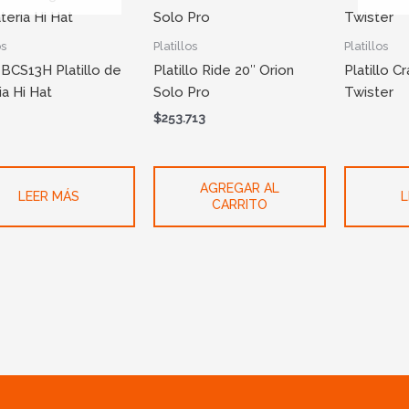
os
Platillos
Platillos
 BCS13H Platillo de
Platillo Ride 20″ Orion
Platillo C
ia Hi Hat
Solo Pro
Twister
$
253.713
AGREGAR AL
LEER MÁS
L
CARRITO