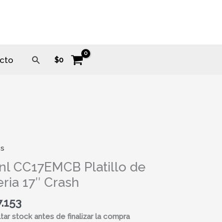
Buscar
cto
$
0
os
EMCB
nl CC17EMCB Platillo de
o
eria 17″ Crash
a
.153
tar stock antes de finalizar la compra