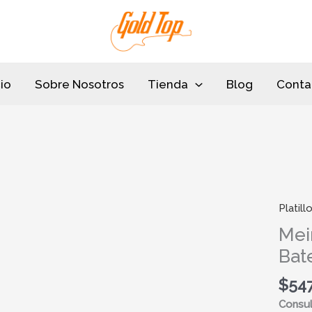
cio
Sobre Nosotros
Tienda
Blog
Conta
Platill
Meinl
CC17
Mei
Platill
Bat
de
Bateri
$
547
17"
Consul
Crash