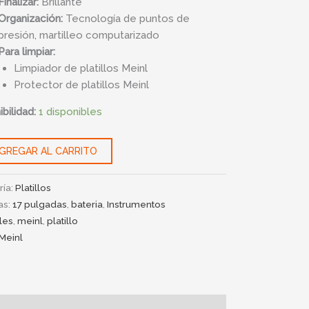
Finalizar:
Brillante
Organización:
Tecnología de puntos de
presión, martilleo computarizado
Para limpiar:
Limpiador de platillos Meinl
Protector de platillos Meinl
bilidad:
1 disponibles
GREGAR AL CARRITO
ría:
Platillos
as:
17 pulgadas
,
bateria
,
Instrumentos
les
,
meinl
,
platillo
Meinl