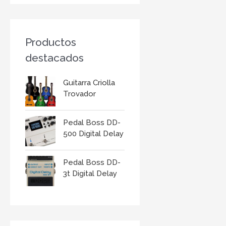
r
:
Productos
destacados
Guitarra Criolla
Trovador
Pedal Boss DD-
500 Digital Delay
Pedal Boss DD-
3t Digital Delay