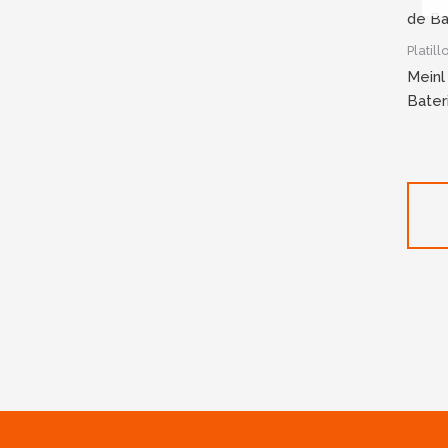
Platill
Meinl
Bater