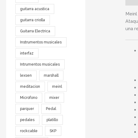
guitarra acustica
Meinl
guitarra criolla
Ataqu
una r
Guitarra Electrica
Instrumentos musicales
interfaz
Intrumentos musicales
lexsen
marshall
meditacion
meinl
Microfono
mixer
parquer
Pedal
pedales
platillo
rockcable
SKP