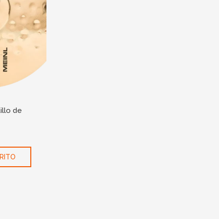
llo de
RITO