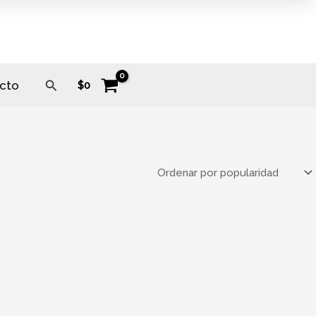
Buscar
cto
$
0