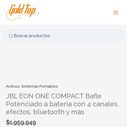
Ir
B
al
u
contenido
s
c
a
Buscar productos
r
p
o
r
JBL
:
EON
ONE
COMPACT
Activos
,
Sistemas Portables
Bafle
JBL EON ONE COMPACT Bafle
Potenciado
Potenciado a bateria con 4 canales,
a
efectos, bluetooth y más
bateria
con
$
1.959.949
4