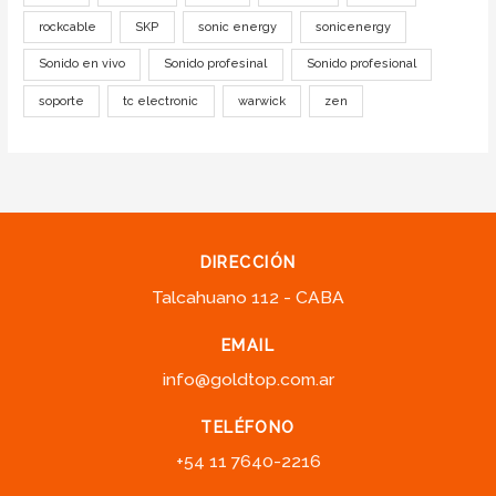
rockcable
SKP
sonic energy
sonicenergy
Sonido en vivo
Sonido profesinal
Sonido profesional
soporte
tc electronic
warwick
zen
DIRECCIÓN
Talcahuano 112 - CABA
EMAIL
info@goldtop.com.ar
TELÉFONO
+54 11 7640-2216