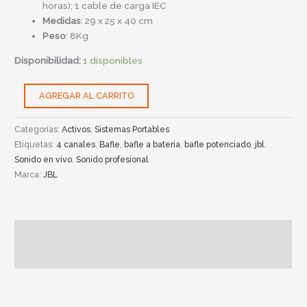
horas); 1 cable de carga IEC
Medidas
: 29 x 25 x 40 cm
Peso
: 8Kg
Disponibilidad:
1 disponibles
AGREGAR AL CARRITO
Categorías:
Activos
,
Sistemas Portables
Etiquetas:
4 canales
,
Bafle
,
bafle a bateria
,
bafle potenciado
,
jbl
,
Sonido en vivo
,
Sonido profesional
Marca:
JBL
Descripción
Información adicional