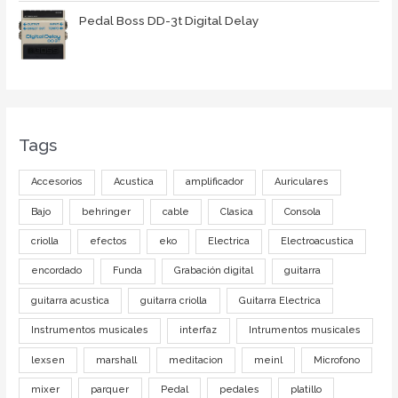
Pedal Boss DD-3t Digital Delay
Tags
Accesorios
Acustica
amplificador
Auriculares
Bajo
behringer
cable
Clasica
Consola
criolla
efectos
eko
Electrica
Electroacustica
encordado
Funda
Grabación digital
guitarra
guitarra acustica
guitarra criolla
Guitarra Electrica
Instrumentos musicales
interfaz
Intrumentos musicales
lexsen
marshall
meditacion
meinl
Microfono
mixer
parquer
Pedal
pedales
platillo