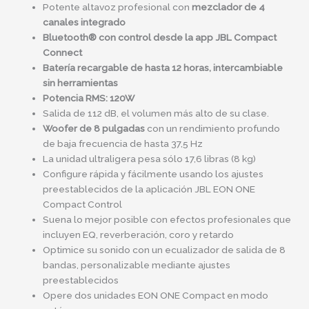
canales,
Potente altavoz profesional con
mezclador de 4
efectos,
canales integrado
bluetooth
Bluetooth® con control desde la app JBL Compact
y
Connect
más
Batería recargable de hasta 12 horas, intercambiable
cantidad
sin herramientas
Potencia RMS: 120W
Salida de 112 dB, el volumen más alto de su clase.
Woofer de 8 pulgadas
con un rendimiento profundo
de baja frecuencia de hasta 37,5 Hz
La unidad ultraligera pesa sólo 17,6 libras (8 kg)
Configure rápida y fácilmente usando los ajustes
preestablecidos de la aplicación JBL EON ONE
Compact Control
Suena lo mejor posible con efectos profesionales que
incluyen EQ, reverberación, coro y retardo
Optimice su sonido con un ecualizador de salida de 8
bandas, personalizable mediante ajustes
preestablecidos
Opere dos unidades EON ONE Compact en modo