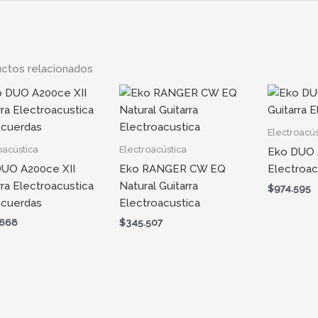
ctos relacionados
Electroacús
oacústica
Electroacústica
Eko DUO 
UO A200ce XII
Eko RANGER CW EQ
Electroac
rra Electroacustica
Natural Guitarra
$
974.595
 cuerdas
Electroacustica
.668
$
345.507