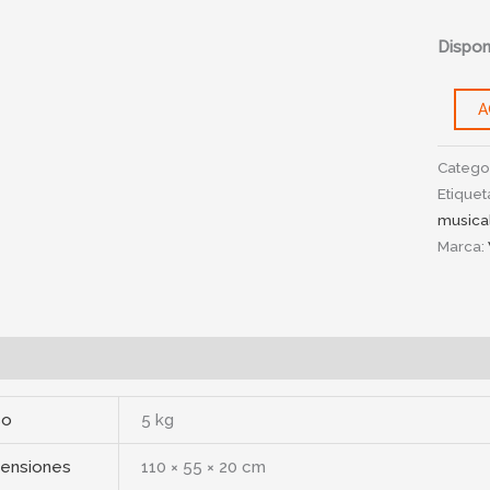
Disponi
A
Catego
Etiquet
musica
Marca:
mación adicional
so
5 kg
ensiones
110 × 55 × 20 cm