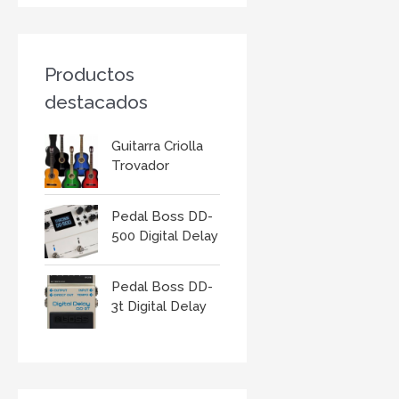
r
:
Productos
destacados
Guitarra Criolla
Trovador
Pedal Boss DD-
500 Digital Delay
Pedal Boss DD-
3t Digital Delay