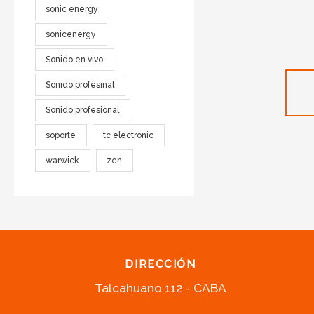
sonic energy
sonicenergy
Sonido en vivo
Sonido profesinal
Sonido profesional
soporte
tc electronic
warwick
zen
DIRECCIÓN
Talcahuano 112 - CABA