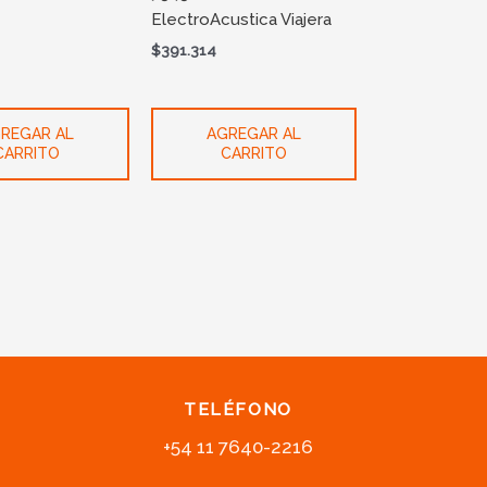
ElectroAcustica Viajera
$
391.314
REGAR AL
AGREGAR AL
CARRITO
CARRITO
TELÉFONO
+54 11 7640-2216