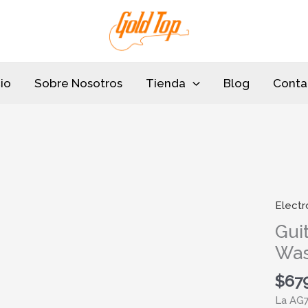
cio
Sobre Nosotros
Tienda
Blog
Conta
Electr
Guitarr
Electr
Gui
Washb
Was
AG70
Afinad
$
67
cantid
La AG7