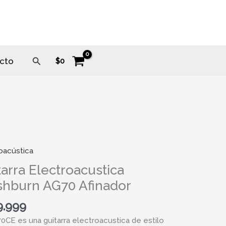
Buscar
cto
$
0
oacústica
a
oacustica
tarra Electroacustica
urn
hburn AG70 Afinador
or
9.999
ad
0CE es una guitarra electroacustica de estilo