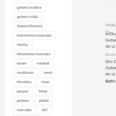
guitarra acustica
guitarra criolla
Produ
Guitarra Electrica
Instrumentos musicales
interfaz
Intrumentos musicales
Electr
Eko D
lexsen
marshall
Guita
meditacion
meinl
de 12
$
960
Microfono
mixer
parquer
Pedal
pedales
platillo
rockcable
SKP