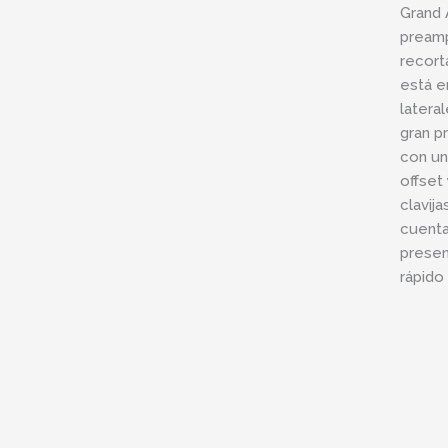
Grand 
preamp
recort
está e
latera
gran p
con un
offset
clavij
cuenta
presen
rápido