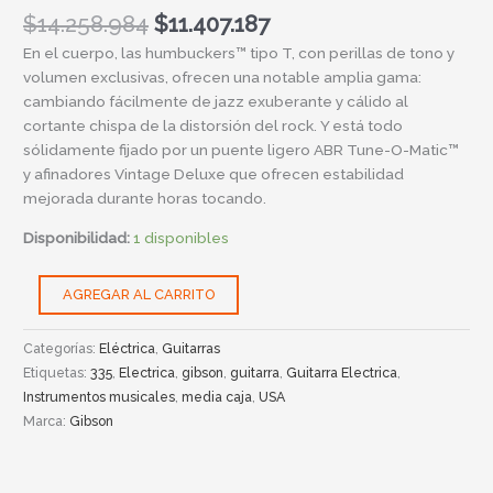
$
14.258.984
$
11.407.187
En el cuerpo, las humbuckers™ tipo T, con perillas de tono y
volumen exclusivas, ofrecen una notable amplia gama:
cambiando fácilmente de jazz exuberante y cálido al
cortante chispa de la distorsión del rock. Y está todo
sólidamente fijado por un puente ligero ABR Tune-O-Matic™
y afinadores Vintage Deluxe que ofrecen estabilidad
mejorada durante horas tocando.
Disponibilidad:
1 disponibles
AGREGAR AL CARRITO
Categorías:
Eléctrica
,
Guitarras
Etiquetas:
335
,
Electrica
,
gibson
,
guitarra
,
Guitarra Electrica
,
Instrumentos musicales
,
media caja
,
USA
Marca:
Gibson