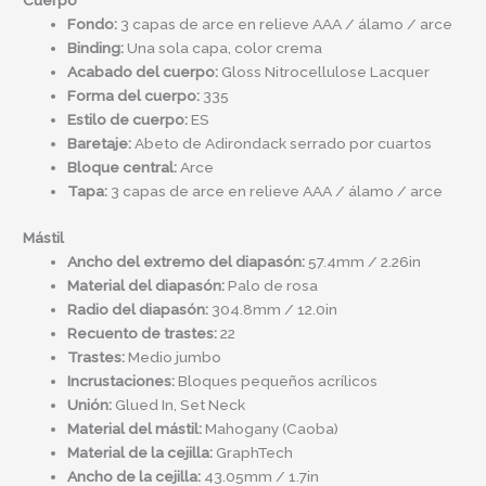
Cuerpo
Fondo:
3 capas de arce en relieve AAA / álamo / arce
Binding:
Una sola capa, color crema
Acabado del cuerpo:
Gloss Nitrocellulose Lacquer
Forma del cuerpo:
335
Estilo de cuerpo:
ES
Baretaje:
Abeto de Adirondack serrado por cuartos
Bloque central:
Arce
Tapa:
3 capas de arce en relieve AAA / álamo / arce
Mástil
Ancho del extremo del diapasón:
57.4mm / 2.26in
Material del diapasón:
Palo de rosa
Radio del diapasón:
304.8mm / 12.0in
Recuento de trastes:
22
Trastes:
Medio jumbo
Incrustaciones:
Bloques pequeños acrílicos
Unión:
Glued In, Set Neck
Material del mástil:
Mahogany (Caoba)
Material de la cejilla:
GraphTech
Ancho de la cejilla:
43.05mm / 1.7in