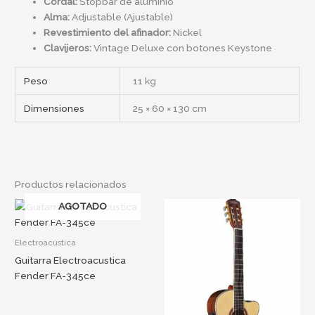
Cordal:
Stopbar de aluminio
Alma:
Adjustable (Ajustable)
Revestimiento del afinador:
Nickel
Clavijeros:
Vintage Deluxe con botones Keystone
Peso
11 kg
Dimensiones
25 × 60 × 130 cm
Productos relacionados
AGOTADO
Electroacústica
Guitarra Electroacustica
Fender FA-345ce