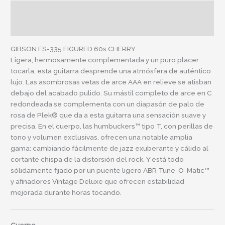
Descripción
Información adicional
GIBSON ES-335 FIGURED 60s CHERRY
Ligera, hermosamente complementada y un puro placer
tocarla, esta guitarra desprende una atmósfera de auténtico
lujo. Las asombrosas vetas de arce AAA en relieve se atisban
debajo del acabado pulido. Su mástil completo de arce en C
redondeada se complementa con un diapasón de palo de
rosa de Plek® que da a esta guitarra una sensación suave y
precisa. En el cuerpo, las humbuckers™ tipo T, con perillas de
tono y volumen exclusivas, ofrecen una notable amplia
gama: cambiando fácilmente de jazz exuberante y cálido al
cortante chispa de la distorsión del rock. Y está todo
sólidamente fijado por un puente ligero ABR Tune-O-Matic™
y afinadores Vintage Deluxe que ofrecen estabilidad
mejorada durante horas tocando.