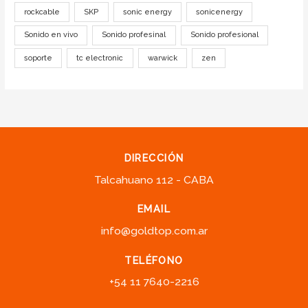
rockcable
SKP
sonic energy
sonicenergy
Sonido en vivo
Sonido profesinal
Sonido profesional
soporte
tc electronic
warwick
zen
DIRECCIÓN
Talcahuano 112 - CABA
EMAIL
info@goldtop.com.ar
TELÉFONO
+54 11 7640-2216