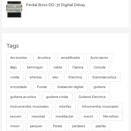
Pedal Boss DD-3t Digital Delay
Tags
Accesorios
Acustica
amplificador
Auriculares
Bajo
behringer
cable
Clasica
Consola
criolla
efectos
eko
Electrica
Electroacustica
encordado
Funda
Grabación digital
guitarra
guitarra acustica
guitarra criolla
Guitarra Electrica
Instrumentos musicales
interfaz
Intrumentos musicales
lexsen
marshall
meditacion
meinl
Microfono
mixer
parquer
Pedal
pedales
platillo