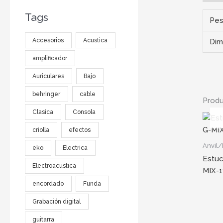
Tags
Pe
Accesorios
Acustica
Dim
amplificador
Auriculares
Bajo
behringer
cable
Produ
Clasica
Consola
criolla
efectos
Anvil
eko
Electrica
Estuc
Electroacustica
MIX-1
encordado
Funda
Grabación digital
guitarra