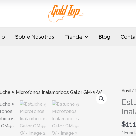
cio
Sobre Nosotros
Tienda
Blog
Conta
Anvil/
Estuc
5
Est
Micro
Ina
Inalam
Gator
$
111
GM-
* Fund
5-