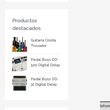
r
:
Productos
destacados
Guitarra Criolla
Trovador
Pedal Boss DD-
500 Digital Delay
Pedal Boss DD-
3t Digital Delay
Infor