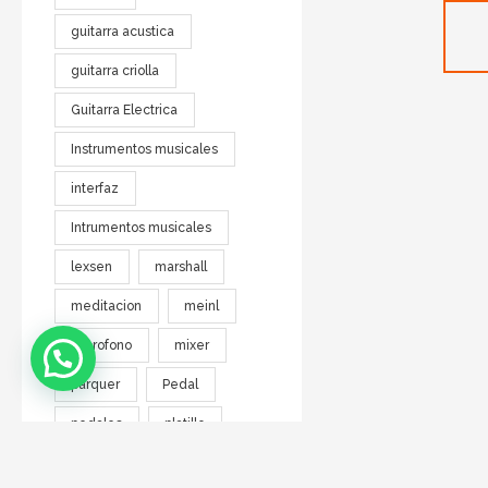
guitarra acustica
guitarra criolla
Guitarra Electrica
Instrumentos musicales
interfaz
Intrumentos musicales
lexsen
marshall
meditacion
meinl
Microfono
mixer
parquer
Pedal
pedales
platillo
rockcable
SKP