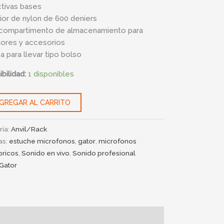
tivas bases
rior de nylon de 600 deniers
ad
 compartimento de almacenamiento para
ores y accesorios
a para llevar tipo bolso
bilidad:
1 disponibles
GREGAR AL CARRITO
ría:
Anvil/Rack
as:
estuche microfonos
,
gator
,
microfonos
bricos
,
Sonido en vivo
,
Sonido profesional
Gator