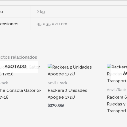
so
2 kg
ensiones
45 × 35 × 20 cm
ctos relacionados
AGOTADO
A
/Rack
Anvil/Rack
Anvil/Rack
he Consola Gator G-
Rackera 2 Unidades
7×18
Apogee 172U
Rackera 6
Ruedas y 
$
276.555
Transpor