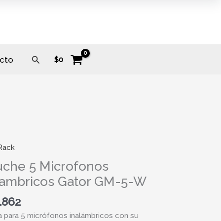
Buscar
cto
$
0
Rack
he
uche 5 Microfonos
fonos
lambricos Gator GM-5-W
bricos
.862
a para 5 micrófonos inalámbricos con su