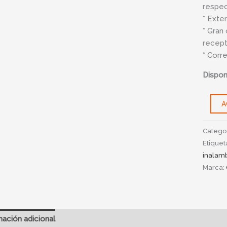
respec
W
* Exte
cantid
* Gran
recept
* Corre
Disponi
A
Catego
Etiquet
inalam
Marca:
mación adicional