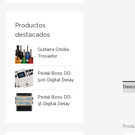
r
:
Productos
destacados
Guitarra Criolla
Trovador
Pedal Boss DD-
500 Digital Delay
Descr
Pedal Boss DD-
3t Digital Delay
Produ