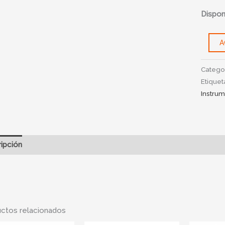
cantid
Disponi
A
Catego
Etiquet
Instru
ipción
Información adicional
ctos relacionados