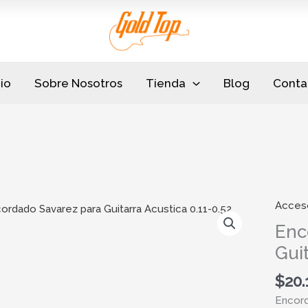
cio
Sobre Nosotros
Tienda
Blog
Conta
Acces
Encor
Savare
Enc
para
Guit
Guitarr
Acusti
$
20.
0.11-
Encord
0.52