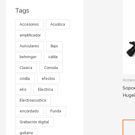
Tags
Accesorios
Acustica
amplificador
Auriculares
Bajo
behringer
cable
Clasica
Consola
criolla
efectos
Acceso
Sopor
eko
Electrica
Huge
Electroacustica
encordado
Funda
Grabación digital
guitarra