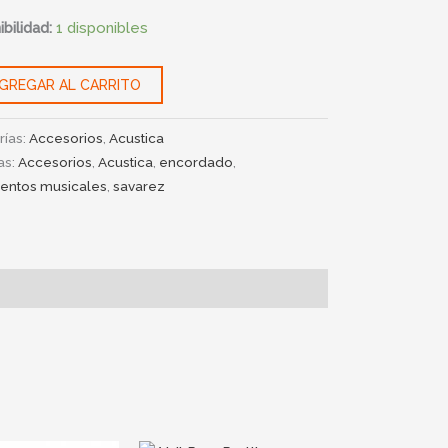
ad
bilidad:
1 disponibles
GREGAR AL CARRITO
rías:
Accesorios
,
Acustica
as:
Accesorios
,
Acustica
,
encordado
,
mentos musicales
,
savarez