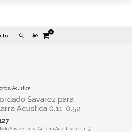
Buscar
cto
$
0
orios
,
Acustica
dado
z
ordado Savarez para
arra Acustica 0.11-0.52
a
ca
127
ado Savarez para Guitarra Acustica 0.11-0.52