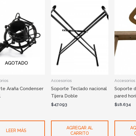
AGOTADO
rios
Accesorios
Accesorios
te Araña Condenser
Soporte Teclado nacional
Soporte d
l
Tijera Doble
pared hor
$
47.093
$
18.634
AGREGAR AL
AG
LEER MÁS
CARRITO