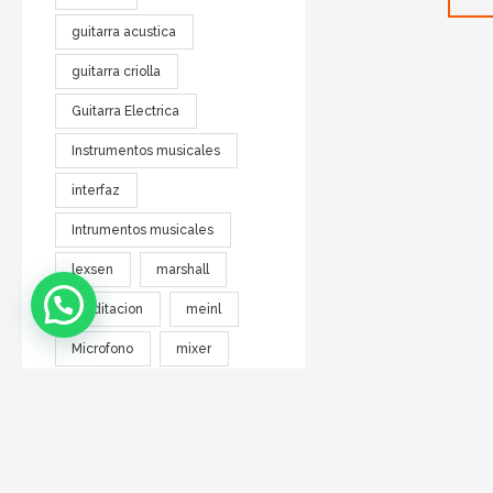
guitarra acustica
guitarra criolla
Guitarra Electrica
Instrumentos musicales
interfaz
Intrumentos musicales
lexsen
marshall
meditacion
meinl
Microfono
mixer
parquer
Pedal
pedales
platillo
rockcable
SKP