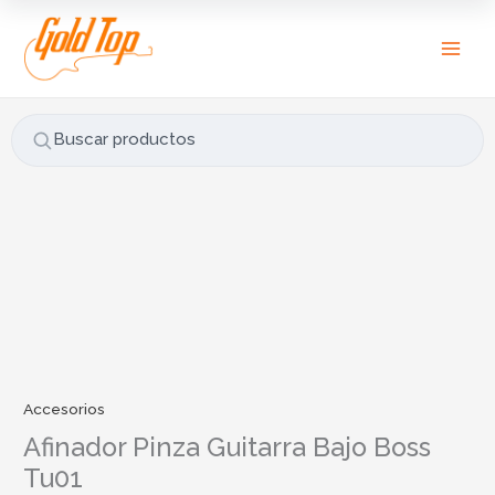
Ir
B
al
u
contenido
s
c
a
Buscar productos
r
p
o
r
:
Accesorios
Afinador Pinza Guitarra Bajo Boss
Tu01