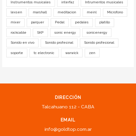
Instrumentos musicales
interfaz
Intrumentos musicales
lexsen
marshall
meditacion
meinl
Microfono
mixer
parquer
Pedal
pedales
platillo
rockcable
SKP
sonic energy
sonicenergy
Sonido en vivo
Sonido profesinal
Sonido profesional
soporte
tc electronic
warwick
zen
DIRECCIÓN
Talcahuano 112 - CABA
EMAIL
info@goldtop.com.ar