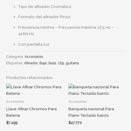
Tipo de afinador
Cromático
Formato del afinador
Pinza
Frecuencia mínima – Frecuencia máxima
: 27.5 Hz –
4186 Hz
Con pantalla
luz
Categoría:
Accesorios
Etiquetas:
Afinador
,
Bajo
,
boss
,
clip
,
guitarra
Productos relacionados
Accesorios
Accesorios
Llave Afinar Chromos Para
Banqueta nacional Para
Bateria
Piano Teclado ban01
$
7.499
$
47.770