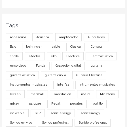
Tags
Accesorios
Acustica
amplificador
Auriculares
Bajo
behringer
cable
Clasica
Consola
criolla
efectos
eko
Electrica
Electroacustica
encordado
Funda
Grabación digital
guitarra
guitarra acustica
guitarra criolla
Guitarra Electrica
Instrumentos musicales
interfaz
Intrumentos musicales
lexsen
marshall
meditacion
meinl
Microfono
mixer
parquer
Pedal
pedales
platillo
rockcable
SKP
sonic energy
sonicenergy
Sonido en vivo
Sonido profesinal
Sonido profesional