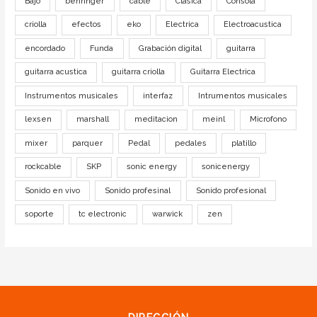
Bajo
behringer
cable
Clasica
Consola
criolla
efectos
eko
Electrica
Electroacustica
encordado
Funda
Grabación digital
guitarra
guitarra acustica
guitarra criolla
Guitarra Electrica
Instrumentos musicales
interfaz
Intrumentos musicales
lexsen
marshall
meditacion
meinl
Microfono
mixer
parquer
Pedal
pedales
platillo
rockcable
SKP
sonic energy
sonicenergy
Sonido en vivo
Sonido profesinal
Sonido profesional
soporte
tc electronic
warwick
zen