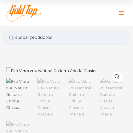
Ir
B
al
u
contenido
s
c
a
Buscar productos
r
p
o
r
Eko
:
Vibra
200
Natural
Guitarra
Criolla
Clasica
cantidad