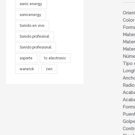
sonic energy
Orien
sonicenergy
Color
Sonido en vivo
Forma
Mater
Sonido profesinal
Mater
Sonido profesional
Mater
Númer
soporte
tc electronic
Tipo 
warwick
zen
Longi
Ancho
Radio
Acaba
Acaba
Forma
Puen
Golp
Contr