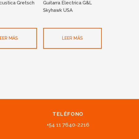
Acustica Gretsch
Guitarra Electrica G&L
Skyhawk USA
EER MÁS
LEER MÁS
TELÉFONO
+54 11 7640-2216