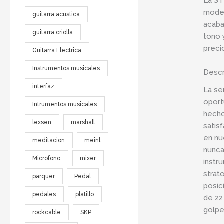
La ST
model
guitarra acustica
acaba
guitarra criolla
tono 
preci
Guitarra Electrica
Instrumentos musicales
Descr
interfaz
La se
oport
Intrumentos musicales
hecho
lexsen
marshall
satis
en nu
meditacion
meinl
nunca
Microfono
mixer
instr
strat
parquer
Pedal
posic
pedales
platillo
de 22
golpe
rockcable
SKP