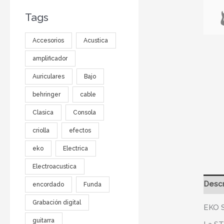
Tags
Accesorios
Acustica
amplificador
Auriculares
Bajo
behringer
cable
Clasica
Consola
criolla
efectos
eko
Electrica
Electroacustica
Descr
encordado
Funda
Grabación digital
EKO S
guitarra