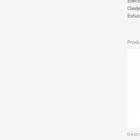
Elect
Clavij
Estu
Produ
Electr