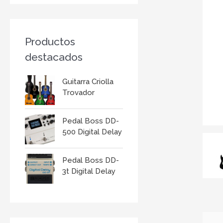
r
:
Productos
destacados
Guitarra Criolla
Trovador
Pedal Boss DD-
500 Digital Delay
Pedal Boss DD-
3t Digital Delay