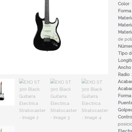
Color
:
cantid
Forma
Materi
Materi
Materi
de pol
Númer
Tipo d
Longit
Ancho 
Radio
:
Acaba
Acaba
Forma
Puent
Golpe
Contro
posici
Electr