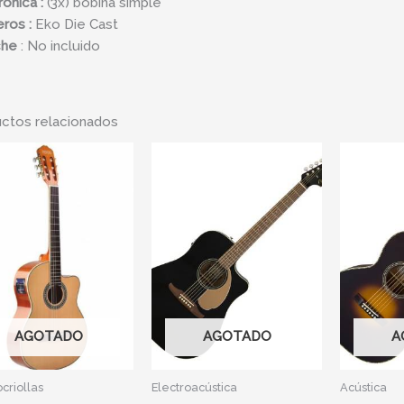
rónica :
(3x)
bobina
simple
eros :
Eko Die Cast
che
: No incluido
ctos relacionados
AGOTADO
AGOTADO
A
ocriollas
Electroacústica
Acústica