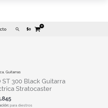
Buscar
cto
$
0
ica
,
Guitarras
 ST 300 Black Guitarra
trica Stratocaster
a
4.845
ica
ación:
para diestros
caster