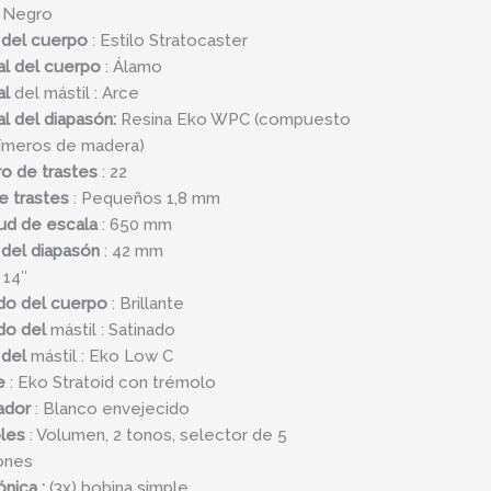
 Negro
ad
 del cuerpo
: Estilo Stratocaster
al del cuerpo
: Álamo
al
del mástil : Arce
al del diapasón:
Resina Eko WPC (compuesto
ímeros de madera)
o de trastes
: 22
e trastes
: Pequeños 1,8 mm
ud de escala
: 650 mm
del diapasón
: 42 mm
 14″
do del cuerpo
: Brillante
do del
mástil : Satinado
 del
mástil : Eko Low C
e
: Eko Stratoid con trémolo
ador
: Blanco envejecido
les
: Volumen, 2 tonos, selector de 5
ones
ónica :
(3x)
bobina
simple