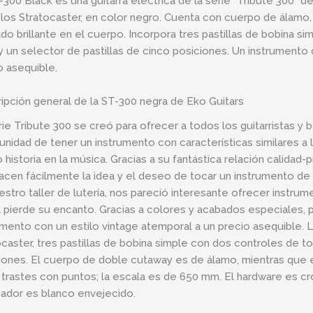
-300 Black es una guitarra eléctrica de la serie “Tribute 300” d
os Stratocaster, en color negro. Cuenta con cuerpo de álamo, m
do brillante en el cuerpo. Incorpora tres pastillas de bobina s
y un selector de pastillas de cinco posiciones. Un instrumento 
o asequible.
ipción general de la ST-300 negra de Eko Guitars
rie Tribute 300 se creó para ofrecer a todos los guitarristas y ba
unidad de tener un instrumento con características similares a 
 historia en la música. Gracias a su fantástica relación calida
facen fácilmente la idea y el deseo de tocar un instrumento de 
estro taller de lutería, nos pareció interesante ofrecer instrum
 pierde su encanto. Gracias a colores y acabados especiales, 
umento con un estilo vintage atemporal a un precio asequible. L
ocaster, tres pastillas de bobina simple con dos controles de t
iones. El cuerpo de doble cutaway es de álamo, mientras que el 
 trastes con puntos; la escala es de 650 mm. El hardware es cr
ador es blanco envejecido.