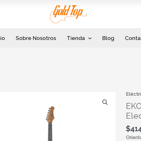
cio
Sobre Nosotros
Tienda
Blog
Conta
Eléctr
EKO
ST
EKO
300
Elec
Black
Guitarr
$
41
Electr
Orient
Strato