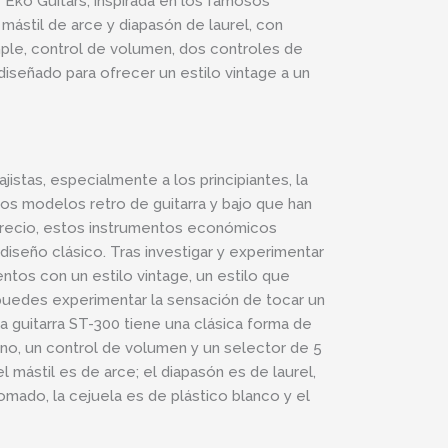
e Eko Guitars, inspirada en los famosos
ástil de arce y diapasón de laurel, con
imple, control de volumen, dos controles de
diseñado para ofrecer un estilo vintage a un
jistas, especialmente a los principiantes, la
los modelos retro de guitarra y bajo que han
d-precio, estos instrumentos económicos
diseño clásico. Tras investigar y experimentar
entos con un estilo vintage, un estilo que
puedes experimentar la sensación de tocar un
a guitarra ST-300 tiene una clásica forma de
ono, un control de volumen y un selector de 5
mástil es de arce; el diapasón es de laurel,
omado, la cejuela es de plástico blanco y el