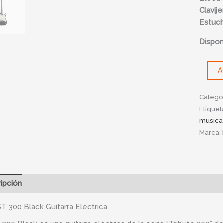
Clavije
Estuc
Disponi
A
Catego
Etiquet
musica
Marca:
ipción
Información adicional
T 300 Black Guitarra Electrica