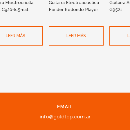
ra Electrocriolla
Guitarra Electroacustica
Guitarra 
 Cg20-lc5-nat
Fender Redondo Player
G9521
LEER MÁS
LEER MÁS
L
EMAIL
info@goldtop.com.ar