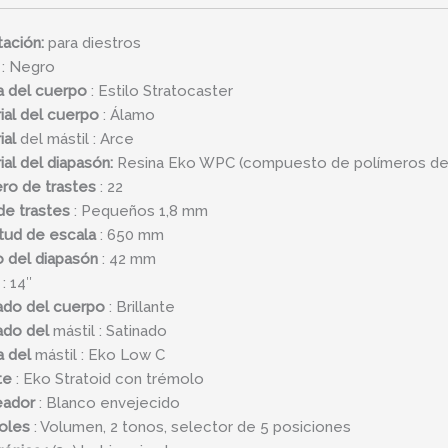
tación:
para diestros
: Negro
 del cuerpo
: Estilo Stratocaster
ial del cuerpo
: Álamo
ial
del mástil : Arce
ial del diapasón:
Resina Eko WPC (compuesto de polímeros de
o de trastes
: 22
de trastes
: Pequeños 1,8 mm
tud de escala
: 650 mm
 del diapasón
: 42 mm
: 14″
do del cuerpo
: Brillante
do del
mástil : Satinado
 del
mástil : Eko Low C
te
: Eko Stratoid con trémolo
eador
: Blanco envejecido
oles
: Volumen, 2 tonos, selector de 5 posiciones