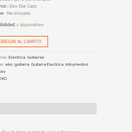
ros :
Eko Die Cast
he
: No incluido
bilidad:
1 disponibles
GREGAR AL CARRITO
rías:
Eléctrica
,
Guitarras
as:
eko
,
guitarra
,
Guitarra Electrica
,
Intrumentos
les
EKO