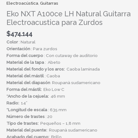
Electroacústica
,
Guitarras
Eko NXT A100ce LH Natural Guitarra
Electroacustica para Zurdos
$
474.144
Color
: Natural
Orientación
: Para zurdos
Forma del cuerpo
: Con cutaway de auditorio
Material de la tapa
: Abeto
Material del fondo y los aros:
Caoba laminada
Material del
mástil
: Caoba
Material del
diapasón
Roupanà sudamericano
Forma del mástil:
Eko Low C
*Ancho de la cejuela:
46 mm
Radio:
14”
*Longitud de escala
: 635 mm
Número de trastes
: 20
Tipo de trastes:
Pequeños – 1,8 mm
Material del puente:
Roupanà sudamericano
Acabado del cuerpo:
Brillo