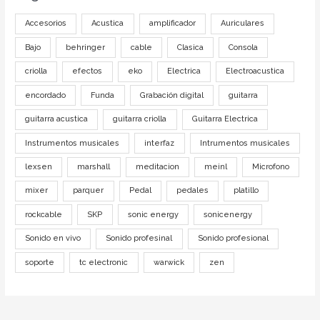
Accesorios
Acustica
amplificador
Auriculares
Bajo
behringer
cable
Clasica
Consola
criolla
efectos
eko
Electrica
Electroacustica
encordado
Funda
Grabación digital
guitarra
guitarra acustica
guitarra criolla
Guitarra Electrica
Instrumentos musicales
interfaz
Intrumentos musicales
lexsen
marshall
meditacion
meinl
Microfono
mixer
parquer
Pedal
pedales
platillo
rockcable
SKP
sonic energy
sonicenergy
Sonido en vivo
Sonido profesinal
Sonido profesional
soporte
tc electronic
warwick
zen