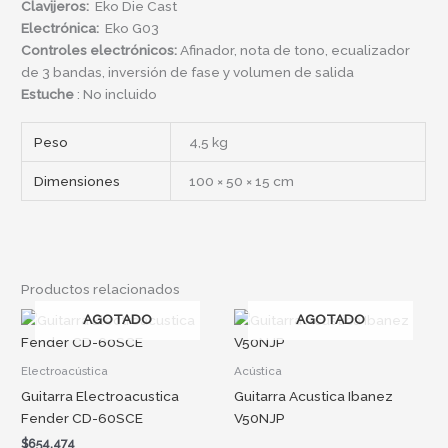
Clavijeros
:
Eko Die Cast
Electrónica:
Eko G03
Controles electrónicos:
Afinador, nota de tono, ecualizador
de 3 bandas, inversión de fase y volumen de salida
Estuche
: No incluido
Peso
4,5 kg
Dimensiones
100 × 50 × 15 cm
Productos relacionados
AGOTADO
AGOTADO
Electroacústica
Acústica
Guitarra Electroacustica
Guitarra Acustica Ibanez
Fender CD-60SCE
V50NJP
$
654.474