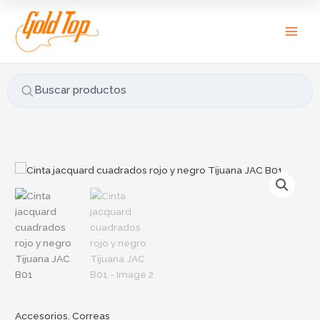
Ir
B
al
u
contenido
s
c
a
Buscar productos
r
p
o
r
Cinta
:
jacquard
cuadrados
rojo
y
negro
Tijuana
JAC
B01
cantidad
Accesorios
,
Correas