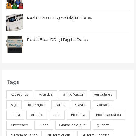
Pedal Boss DD-500 Digital Delay
Pedal Boss DD-3t Digital Delay
Tags
Accesorios
Acustica
amplificador
Auriculares
Bajo
behringer
cable
Clasica
Consola
criolla
efectos
eko
Electrica
Electroacustica
encordado
Funda
Grabación digital
guitarra
guitarra acustica
guitarra criolla
Guitarra Electrica