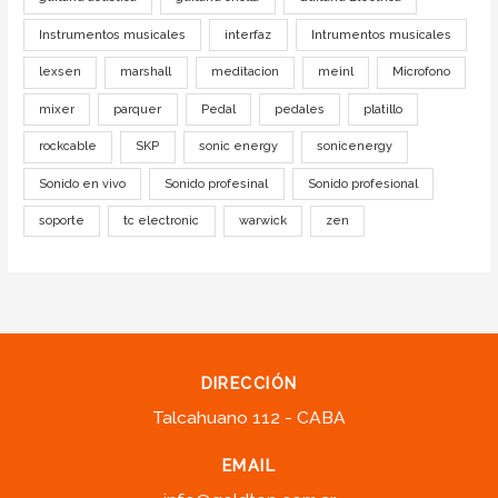
Instrumentos musicales
interfaz
Intrumentos musicales
lexsen
marshall
meditacion
meinl
Microfono
mixer
parquer
Pedal
pedales
platillo
rockcable
SKP
sonic energy
sonicenergy
Sonido en vivo
Sonido profesinal
Sonido profesional
soporte
tc electronic
warwick
zen
DIRECCIÓN
Talcahuano 112 - CABA
EMAIL