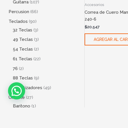
Guitarra
107
Accesorios
Percusion
66
Correa de Cuero Marr
240-6
Teclados
90
$
20.547
32 Teclas
3
49 Teclas
3
AGREGAR AL CAR
54 Teclas
2
61 Teclas
22
76
2
88 Teclas
9
Sintetizadores
49
Ukelele
27
Baritono
1
Concierto
4
Soprano
18