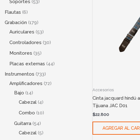
Soportes
53
Flautas
6
Grabación
179
Auriculares
53
Controladores
30
Monitores
35
Placas externas
44
Instrumentos
733
Amplificadores
72
Accesorios
Bajo
14
Cinta jacquard hindú a
Cabezal
4
Tijuana JAC D01
Combo
10
$
22.800
Guitarra
54
AGREGAR AL CAR
Cabezal
5