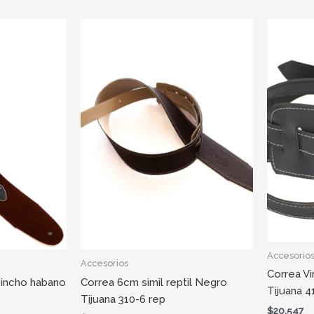
Accesorio
Accesorios
Correa V
pincho habano
Correa 6cm simil reptil Negro
Tijuana 4
Tijuana 310-6 rep
$
20.547