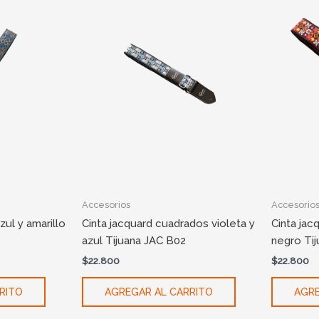
Accesorios
Accesorio
zul y amarillo
Cinta jacquard cuadrados violeta y
Cinta jac
azul Tijuana JAC B02
negro Ti
$
22.800
$
22.800
RITO
AGREGAR AL CARRITO
AGRE