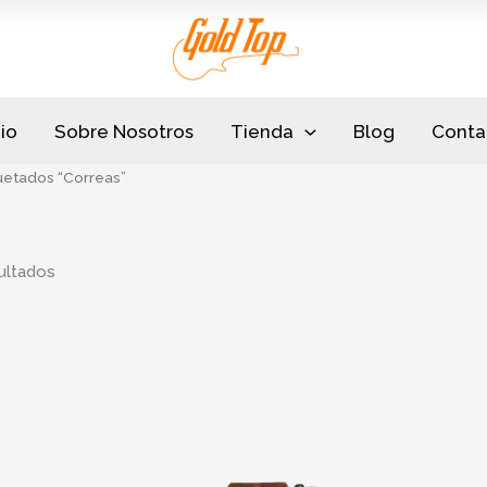
Sorted
by
popularity
cio
Sobre Nosotros
Tienda
Blog
Conta
uetados “Correas”
ultados