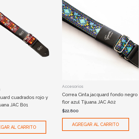
Accesorios
s
Correa Cinta jacquard fondo negro
quard cuadrados rojo y
flor azul Tijuana JAC A02
juana JAC B01
$
22.800
AGREGAR AL CARRITO
GAR AL CARRITO