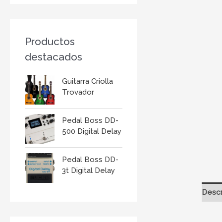
r
:
Productos
destacados
Guitarra Criolla
Trovador
Pedal Boss DD-
500 Digital Delay
Pedal Boss DD-
3t Digital Delay
Descr