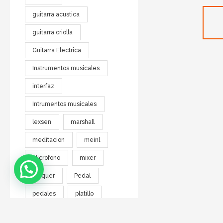
guitarra acustica
guitarra criolla
Guitarra Electrica
Instrumentos musicales
interfaz
Intrumentos musicales
lexsen
marshall
meditacion
meinl
Microfono
mixer
parquer
Pedal
pedales
platillo
rockcable
SKP