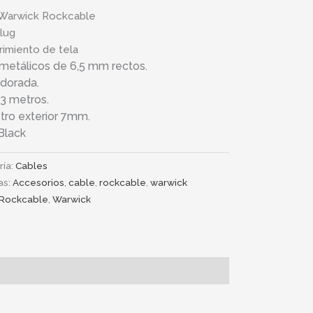
 Warwick Rockcable
lug
imiento de tela
metálicos de 6,5 mm rectos.
 dorada.
3 metros.
tro exterior 7mm.
Black
ría:
Cables
as:
Accesorios
,
cable
,
rockcable
,
warwick
Rockcable
,
Warwick