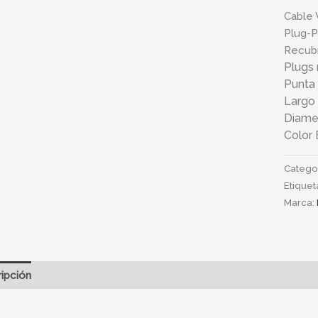
Cable
Plug-P
Recubr
Plugs 
Punta
Largo 
Diame
Color 
Catego
Etiquet
Marca:
ipción
Información adicional