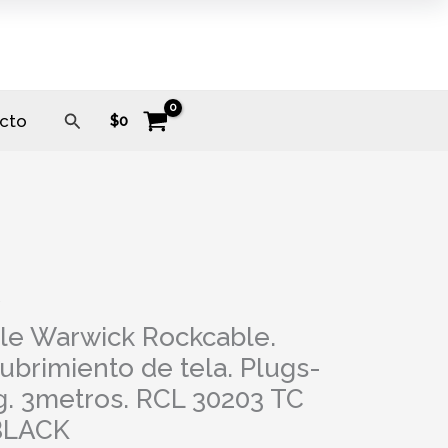
Buscar
cto
$
0
s
le Warwick Rockcable.
ubrimiento de tela. Plugs-
g. 3metros. RCL 30203 TC
BLACK