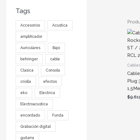
Tags
Produ
Accesorios
Acustica
amplificador
Auriculares
Bajo
behringer
cable
Cable
Clasica
Consola
Cable
Plug 
criolla
efectos
1,5Me
eko
Electrica
$
9.61
Electroacustica
encordado
Funda
Grabación digital
guitarra