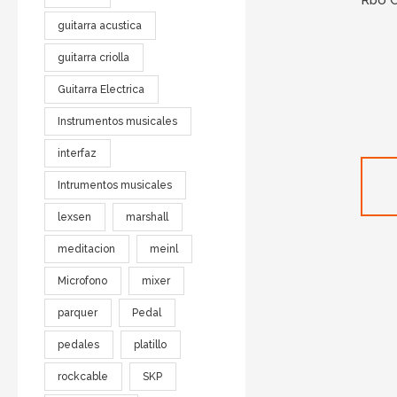
Rbo 
guitarra acustica
guitarra criolla
Guitarra Electrica
Instrumentos musicales
interfaz
Intrumentos musicales
lexsen
marshall
meditacion
meinl
Microfono
mixer
parquer
Pedal
pedales
platillo
rockcable
SKP