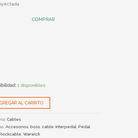
inyectada
ad
COMPRAR
bilidad:
1 disponibles
GREGAR AL CARRITO
ría:
Cables
as:
Accesorios
,
boss
,
cable
,
Interpedal
,
Pedal
Rockcable
,
Warwick