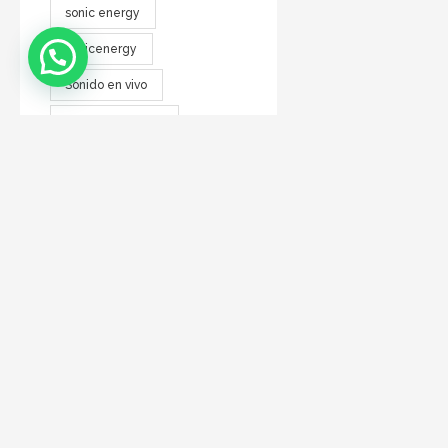
sonic energy
sonicenergy
Sonido en vivo
Sonido profesinal
Sonido profesional
soporte
tc electronic
warwick
zen
DIRECCIÓN
Talcahuano 112 - CABA