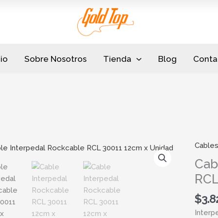
cio
Sobre Nosotros
Tienda
Blog
Conta
Cable
Cable
Interp
Cab
Rockc
RCL
RCL
30011
$
3.8
12cm
Interp
x