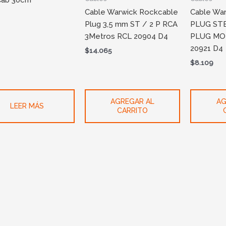
Cab 30cm
Cable Warwick Rockcable
Cable Wa
Plug 3,5 mm ST / 2 P RCA
PLUG STE
3Metros RCL 20904 D4
PLUG MO
20921 D4
$
14.065
$
8.109
AGREGAR AL
AG
LEER MÁS
CARRITO