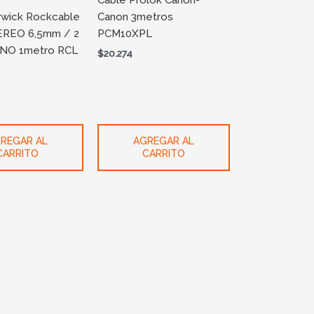
Cable Prolok Canon-
rwick Rockcable
Canon 3metros
REO 6,5mm / 2
PCM10XPL
NO 1metro RCL
$
20.274
REGAR AL
AGREGAR AL
CARRITO
CARRITO