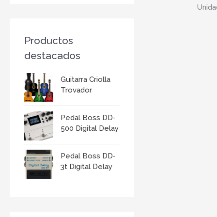
r
:
Productos
destacados
Guitarra Criolla
Trovador
Pedal Boss DD-
500 Digital Delay
Pedal Boss DD-
3t Digital Delay