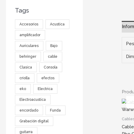
Tags
Accesorios
Acustica
Infor
amplificador
Pe
Auriculares
Bajo
Dim
behringer
cable
Clasica
Consola
criolla
efectos
eko
Electrica
Produ
Electroacustica
encordado
Funda
Cable
Grabación digital
Cable
guitarra