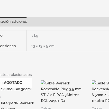
mación adicional
so
1 kg
ensiones
13 × 13 × 5 cm
ctos relacionados
AGOTADO
s
 Interpedal Warwick
Cables
Cables