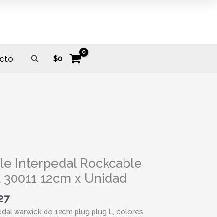
Buscar
cto
$
0
s
edal
le Interpedal Rockcable
able
 30011 12cm x Unidad
27
edal warwick de 12cm plug plug L, colores