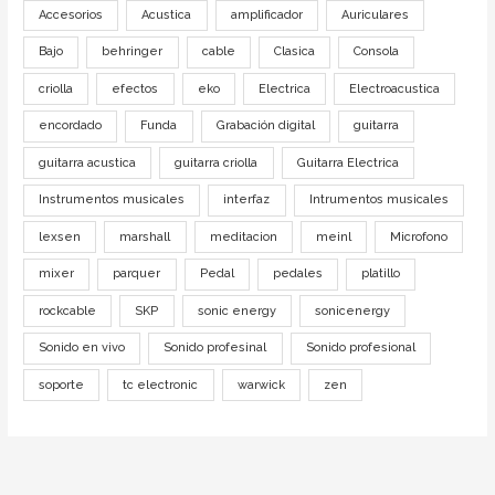
Accesorios
Acustica
amplificador
Auriculares
Bajo
behringer
cable
Clasica
Consola
criolla
efectos
eko
Electrica
Electroacustica
encordado
Funda
Grabación digital
guitarra
guitarra acustica
guitarra criolla
Guitarra Electrica
Instrumentos musicales
interfaz
Intrumentos musicales
lexsen
marshall
meditacion
meinl
Microfono
mixer
parquer
Pedal
pedales
platillo
rockcable
SKP
sonic energy
sonicenergy
Sonido en vivo
Sonido profesinal
Sonido profesional
soporte
tc electronic
warwick
zen