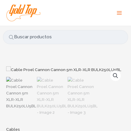
Ir
B
al
u
contenido
s
c
a
Buscar productos
r
p
o
r
Cable
:
Proel
Cannon
Cannon
5m
XLR-
XLR
BULK250LU5BL
cantidad
Cables