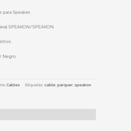
e para Speaker.
minal SPEAKON/SPEAKON.
etros.
r Negro.
ría:
Cables
Etiquetas:
cable
,
parquer
,
speakon