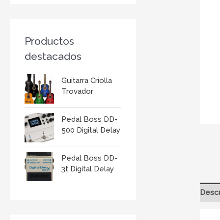
r
:
Productos
destacados
Guitarra Criolla
Trovador
Pedal Boss DD-
500 Digital Delay
Pedal Boss DD-
3t Digital Delay
Descr