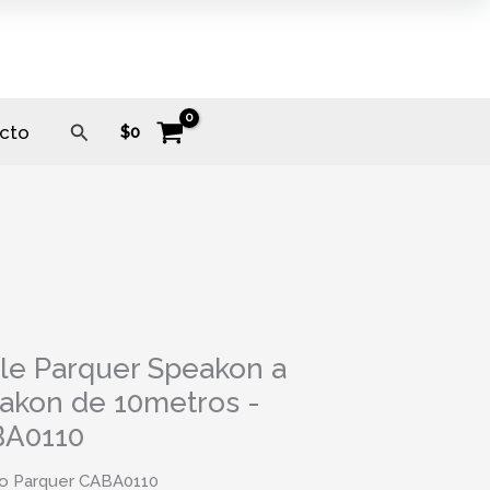
Buscar
cto
$
0
s
le Parquer Speakon a
akon de 10metros -
A0110
o Parquer CABA0110