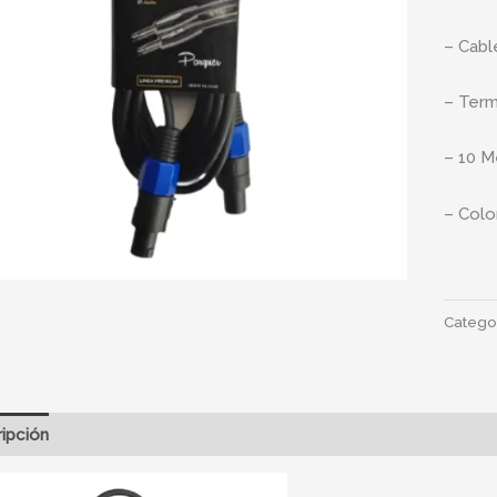
– Cabl
– Ter
– 10 M
– Colo
Catego
ipción
Información adicional