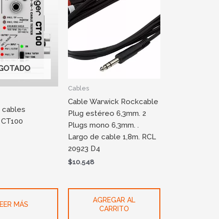
GOTADO
Cables
Cable Warwick Rockcable
 cables
Plug estéreo 6,3mm. 2
r CT100
Plugs mono 6,3mm. .
Largo de cable 1,8m. RCL
20923 D4
$
10.548
AGREGAR AL
EER MÁS
CARRITO