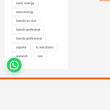
sonic energy
sonicenergy
Sonido en vivo
Sonido profesinal
Sonido profesional
soporte
tc electronic
warwick
zen
DIRECCIÓN
Talcahuano 112 - CABA