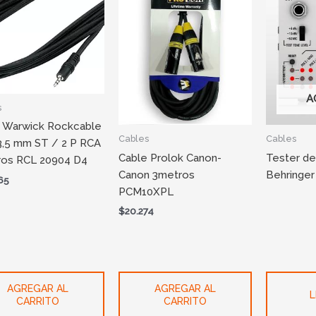
A
s
 Warwick Rockcable
Cables
Cables
3,5 mm ST / 2 P RCA
Cable Prolok Canon-
Tester de
ros RCL 20904 D4
Canon 3metros
Behringe
65
PCM10XPL
$
20.274
AGREGAR AL
AGREGAR AL
L
CARRITO
CARRITO