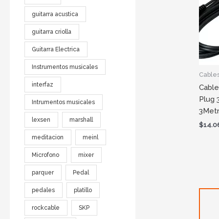
guitarra acustica
guitarra criolla
Guitarra Electrica
Instrumentos musicales
Cable
interfaz
Cable
Plug 
Intrumentos musicales
3Met
lexsen
marshall
$
14.0
meditacion
meinl
Microfono
mixer
parquer
Pedal
pedales
platillo
rockcable
SKP