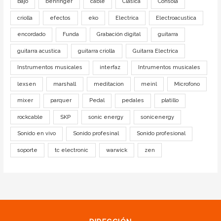
Bajo
behringer
cable
Clasica
Consola
criolla
efectos
eko
Electrica
Electroacustica
encordado
Funda
Grabación digital
guitarra
guitarra acustica
guitarra criolla
Guitarra Electrica
Instrumentos musicales
interfaz
Intrumentos musicales
lexsen
marshall
meditacion
meinl
Microfono
mixer
parquer
Pedal
pedales
platillo
rockcable
SKP
sonic energy
sonicenergy
Sonido en vivo
Sonido profesinal
Sonido profesional
soporte
tc electronic
warwick
zen