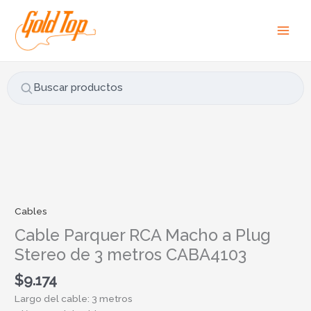
Ir
B
al
u
contenido
s
c
a
Buscar productos
r
p
o
r
Cable
:
Parquer
RCA
Macho
Cables
a
Cable Parquer RCA Macho a Plug
Plug
Stereo de 3 metros CABA4103
Stereo
de
$
9.174
3
Largo del cable: 3 metros
metros