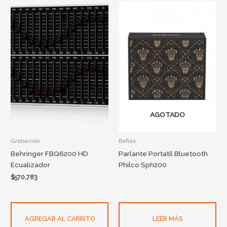
AGOTADO
Grabación
Bafles
Behringer FBQ6200 HD
Parlante Portatil Bluetooth
Ecualizador
Philco Sph200
$
570.783
AGREGAR AL CARRITO
LEER MÁS