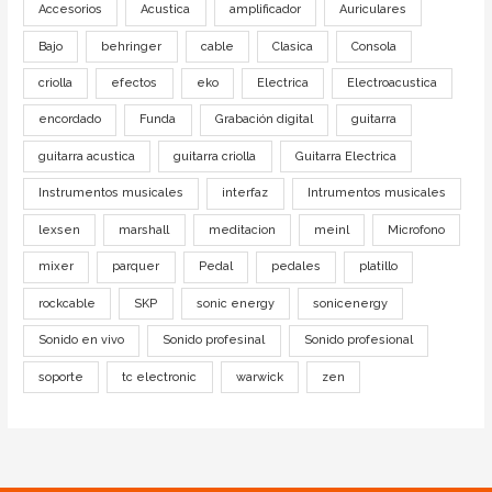
Accesorios
Acustica
amplificador
Auriculares
Bajo
behringer
cable
Clasica
Consola
criolla
efectos
eko
Electrica
Electroacustica
encordado
Funda
Grabación digital
guitarra
guitarra acustica
guitarra criolla
Guitarra Electrica
Instrumentos musicales
interfaz
Intrumentos musicales
lexsen
marshall
meditacion
meinl
Microfono
mixer
parquer
Pedal
pedales
platillo
rockcable
SKP
sonic energy
sonicenergy
Sonido en vivo
Sonido profesinal
Sonido profesional
soporte
tc electronic
warwick
zen