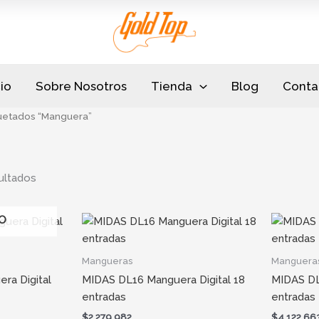
Sorted
by
popularity
cio
Sobre Nosotros
Tienda
Blog
Conta
uetados “Manguera”
ultados
O
Mangueras
Manguera
ra Digital
MIDAS DL16 Manguera Digital 18
MIDAS DL
entradas
entradas
$
2.279.982
$
4.122.66