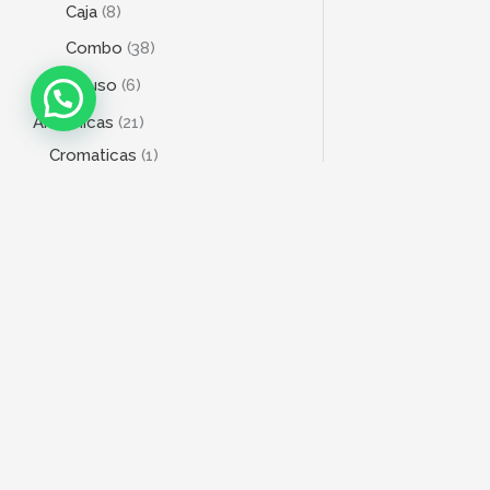
Caja
8
Combo
38
Multiuso
6
Armonicas
21
Cromaticas
1
Diatonicas
21
Bajo
20
4 Cuerdas
18
5 Cuerdas
3
6 Cuerdas
1
Baterias
76
Acústicas
2
DIRECCIÓN
Electrónica
10
Talcahuano 112 - CABA
Fierraje
6