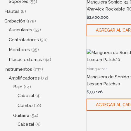
Soportes
53
Manguera Sonido 32 
Warwick Rockable R
Flautas
6
$
2.500.000
Grabación
179
Auriculares
53
AGREGAR AL CAR
Controladores
30
Monitores
35
Placas externas
44
Mangueras
Instrumentos
733
Manguera de Sonido 
Amplificadores
72
Lexsen Patch20
Bajo
14
$
777.126
Cabezal
4
AGREGAR AL CAR
Combo
10
Guitarra
54
Cabezal
5