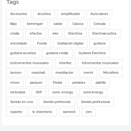
Tags
Accesorios
Acustica
amplificador
Auriculares
Bajo
behringer
cable
Clasica
Consola
criolla
efectos
eko
Electrica
Electroacustica
encordado
Funda
Grabación digital
guitarra
guitarra acustica
guitarra criolla
Guitarra Electrica
Instrumentos musicales
interfaz
Intrumentos musicales
lexsen
marshall
meditacion
meinl
Microfono
mixer
parquer
Pedal
pedales
platillo
rockcable
SKP
sonic energy
sonicenergy
Sonido en vivo
Sonido profesinal
Sonido profesional
soporte
tc electronic
warwick
zen