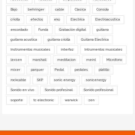
Bajo
behringer
cable
Clasica
Consola
criolla
efectos
eko
Electrica
Electroacustica
encordado
Funda
Grabación digital
guitarra
guitarra acustica
guitarra criolla
Guitarra Electrica
Instrumentos musicales
interfaz
Intrumentos musicales
lexsen
marshall
meditacion
meinl
Microfono
mixer
parquer
Pedal
pedales
platillo
rockcable
SKP
sonic energy
sonicenergy
Sonido en vivo
Sonido profesinal
Sonido profesional
soporte
tc electronic
warwick
zen