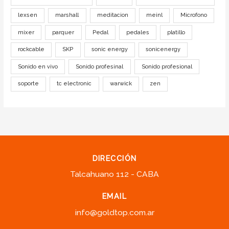
lexsen
marshall
meditacion
meinl
Microfono
mixer
parquer
Pedal
pedales
platillo
rockcable
SKP
sonic energy
sonicenergy
Sonido en vivo
Sonido profesinal
Sonido profesional
soporte
tc electronic
warwick
zen
DIRECCIÓN
Talcahuano 112 - CABA
EMAIL
info@goldtop.com.ar