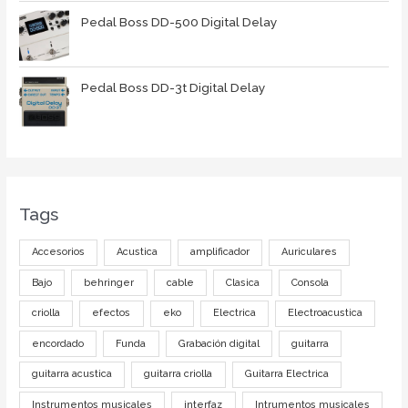
Pedal Boss DD-500 Digital Delay
Pedal Boss DD-3t Digital Delay
Tags
Accesorios
Acustica
amplificador
Auriculares
Bajo
behringer
cable
Clasica
Consola
criolla
efectos
eko
Electrica
Electroacustica
encordado
Funda
Grabación digital
guitarra
guitarra acustica
guitarra criolla
Guitarra Electrica
Instrumentos musicales
interfaz
Intrumentos musicales