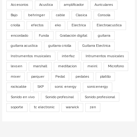
Accesorios
Acustica
amplificador
Auriculares
Bajo
behringer
cable
Clasica
Consola
criolla
efectos
eko
Electrica
Electroacustica
encordado
Funda
Grabación digital
guitarra
guitarra acustica
guitarra criolla
Guitarra Electrica
Instrumentos musicales
interfaz
Intrumentos musicales
lexsen
marshall
meditacion
meinl
Microfono
mixer
parquer
Pedal
pedales
platillo
rockcable
SKP
sonic energy
sonicenergy
Sonido en vivo
Sonido profesinal
Sonido profesional
soporte
tc electronic
warwick
zen