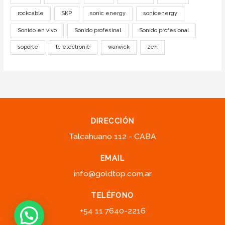
rockcable
SKP
sonic energy
sonicenergy
Sonido en vivo
Sonido profesinal
Sonido profesional
soporte
tc electronic
warwick
zen
DIRECCIÓN
Talcahuano 112 - CABA
EMAIL
info@goldtop.com.ar
TELÉFONO
+54 11 7640-2216