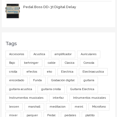
Pedal Boss DD-3t Digital Delay
Tags
Accesorios
Acustica
amplificador
Auriculares
Bajo
behringer
cable
Clasica
Consola
criolla
efectos
eko
Electrica
Electroacustica
encordado
Funda
Grabación digital
guitarra
guitarra acustica
guitarra criolla
Guitarra Electrica
Instrumentos musicales
interfaz
Intrumentos musicales
lexsen
marshall
meditacion
meinl
Microfono
mixer
parquer
Pedal
pedales
platillo