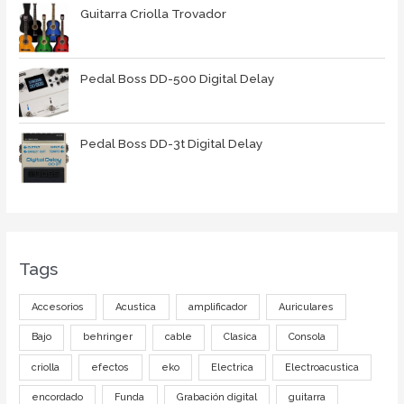
Guitarra Criolla Trovador
Pedal Boss DD-500 Digital Delay
Pedal Boss DD-3t Digital Delay
Tags
Accesorios
Acustica
amplificador
Auriculares
Bajo
behringer
cable
Clasica
Consola
criolla
efectos
eko
Electrica
Electroacustica
encordado
Funda
Grabación digital
guitarra