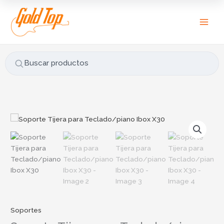
Ir
B
al
u
contenido
s
c
a
Buscar productos
r
p
o
r
:
Soportes