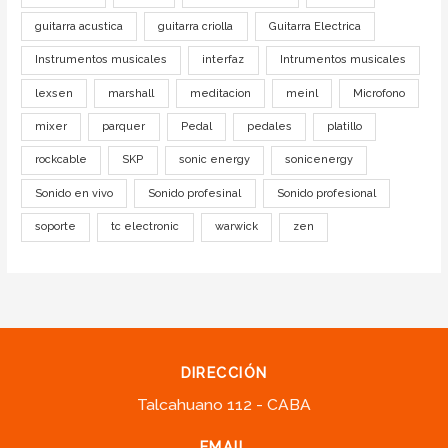
guitarra acustica
guitarra criolla
Guitarra Electrica
Instrumentos musicales
interfaz
Intrumentos musicales
lexsen
marshall
meditacion
meinl
Microfono
mixer
parquer
Pedal
pedales
platillo
rockcable
SKP
sonic energy
sonicenergy
Sonido en vivo
Sonido profesinal
Sonido profesional
soporte
tc electronic
warwick
zen
DIRECCIÓN
Talcahuano 112 - CABA
EMAIL