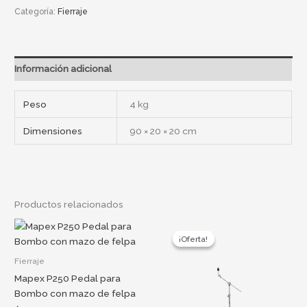
Categoría:
Fierraje
Información adicional
Peso
4 kg
Dimensiones
90 × 20 × 20 cm
Productos relacionados
Original
Current
price
price
¡Oferta!
¡Oferta!
was:
is:
$225.000.
$179.999.
Fierraje
Mapex P250 Pedal para
Bombo con mazo de felpa