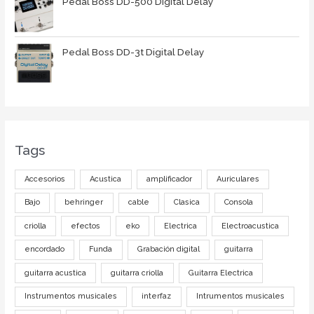
Pedal Boss DD-500 Digital Delay
Pedal Boss DD-3t Digital Delay
Tags
Accesorios
Acustica
amplificador
Auriculares
Bajo
behringer
cable
Clasica
Consola
criolla
efectos
eko
Electrica
Electroacustica
encordado
Funda
Grabación digital
guitarra
guitarra acustica
guitarra criolla
Guitarra Electrica
Instrumentos musicales
interfaz
Intrumentos musicales