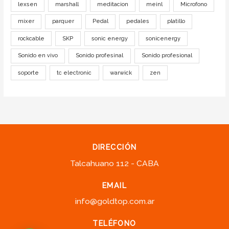
lexsen
marshall
meditacion
meinl
Microfono
mixer
parquer
Pedal
pedales
platillo
rockcable
SKP
sonic energy
sonicenergy
Sonido en vivo
Sonido profesinal
Sonido profesional
soporte
tc electronic
warwick
zen
DIRECCIÓN
Talcahuano 112 - CABA
EMAIL
info@goldtop.com.ar
TELÉFONO