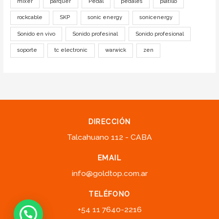
mixer
parquer
Pedal
pedales
platillo
rockcable
SKP
sonic energy
sonicenergy
Sonido en vivo
Sonido profesinal
Sonido profesional
soporte
tc electronic
warwick
zen
DIRECCIÓN
Talcahuano 112 - CABA
EMAIL
info@goldtop.com.ar
TELÉFONO
+54 11 7640-2216