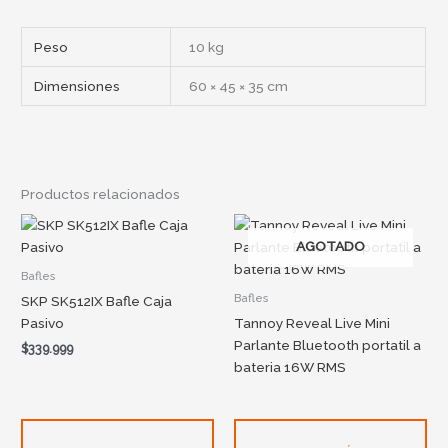
Peso
10 kg
Dimensiones
60 × 45 × 35 cm
Productos relacionados
AGOTADO
Bafles
Bafles
SKP SK512IX Bafle Caja
Pasivo
Tannoy Reveal Live Mini
Parlante Bluetooth portatil a
$
339.999
bateria 16W RMS