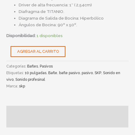
Driver de alta frecuencia: 1″ ( 2,54cm)
Diafragma de TITANIO.
Diagrama de Salida de Bocina: Hiperbólico
Ángulos de Bocina: 90º x 50º.
Disponibilidad:
1 disponibles
AGREGAR AL CARRITO
Categorías:
Bafles
,
Pasivos
Etiquetas:
10 pulgadas
,
Bafle
,
bafle pasivo
,
pasivo
,
SKP
,
Sonido en
vivo
,
Sonido profesinal
Marca:
skp
Descripción
Información adicional