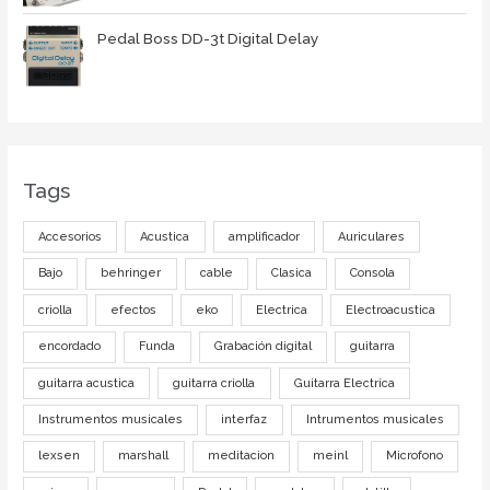
Pedal Boss DD-3t Digital Delay
Tags
Accesorios
Acustica
amplificador
Auriculares
Bajo
behringer
cable
Clasica
Consola
criolla
efectos
eko
Electrica
Electroacustica
encordado
Funda
Grabación digital
guitarra
guitarra acustica
guitarra criolla
Guitarra Electrica
Instrumentos musicales
interfaz
Intrumentos musicales
lexsen
marshall
meditacion
meinl
Microfono