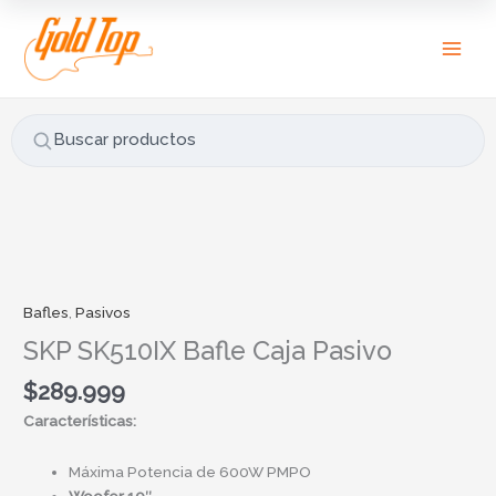
Ir
B
al
u
contenido
s
c
a
Buscar productos
r
p
o
r
SKP
:
SK510IX
Bafle
Bafles
,
Pasivos
Caja
SKP SK510IX Bafle Caja Pasivo
Pasivo
cantidad
$
289.999
Características:
Máxima Potencia de 600W PMPO
Woofer 10″