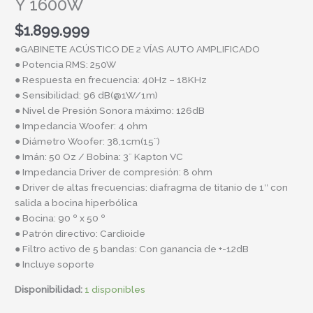
Y 1600W
$
1.899.999
●GABINETE ACÚSTICO DE 2 VÍAS AUTO AMPLIFICADO
● Potencia RMS: 250W
● Respuesta en frecuencia: 40Hz – 18KHz
● Sensibilidad: 96 dB(@1W/1m)
● Nivel de Presión Sonora máximo: 126dB
● Impedancia Woofer: 4 ohm
● Diámetro Woofer: 38,1cm(15¨)
● Imán: 50 Oz / Bobina: 3¨ Kapton VC
● Impedancia Driver de compresión: 8 ohm
● Driver de altas frecuencias: diafragma de titanio de 1″ con
salida a bocina hiperbólica
● Bocina: 90 º x 50 º
● Patrón directivo: Cardioide
● Filtro activo de 5 bandas: Con ganancia de +-12dB
● Incluye soporte
Disponibilidad:
1 disponibles