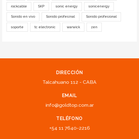
rockcable
SKP
sonic energy
sonicenergy
Sonido en vivo
Sonido profesinal
Sonido profesional
soporte
tc electronic
warwick
zen
DIRECCIÓN
Talcahuano 112 - CABA
EMAIL
info@goldtop.com.ar
TELÉFONO
+54 11 7640-2216