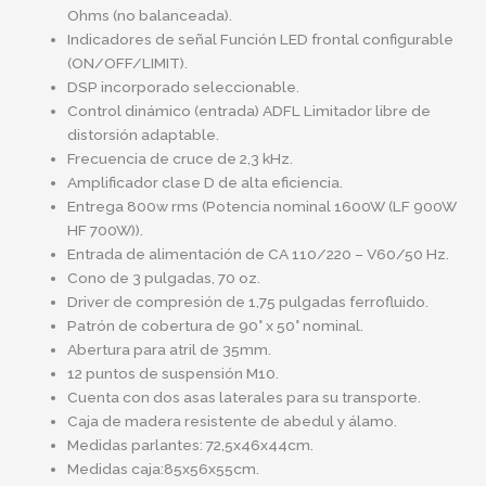
Ohms (no balanceada).
Indicadores de señal Función LED frontal configurable
(ON/OFF/LIMIT).
DSP incorporado seleccionable.
Control dinámico (entrada) ADFL Limitador libre de
distorsión adaptable.
Frecuencia de cruce de 2,3 kHz.
Amplificador clase D de alta eficiencia.
Entrega 800w rms (Potencia nominal 1600W (LF 900W
HF 700W)).
Entrada de alimentación de CA 110/220 – V60/50 Hz.
Cono de 3 pulgadas, 70 oz.
Driver de compresión de 1,75 pulgadas ferrofluido.
Patrón de cobertura de 90° x 50° nominal.
Abertura para atril de 35mm.
12 puntos de suspensión M10.
Cuenta con dos asas laterales para su transporte.
Caja de madera resistente de abedul y álamo.
Medidas parlantes: 72,5x46x44cm.
Medidas caja:85x56x55cm.