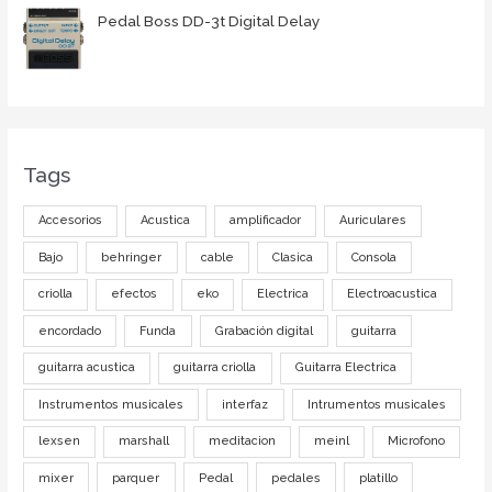
Pedal Boss DD-3t Digital Delay
Tags
Accesorios
Acustica
amplificador
Auriculares
Bajo
behringer
cable
Clasica
Consola
criolla
efectos
eko
Electrica
Electroacustica
encordado
Funda
Grabación digital
guitarra
guitarra acustica
guitarra criolla
Guitarra Electrica
Instrumentos musicales
interfaz
Intrumentos musicales
lexsen
marshall
meditacion
meinl
Microfono
mixer
parquer
Pedal
pedales
platillo