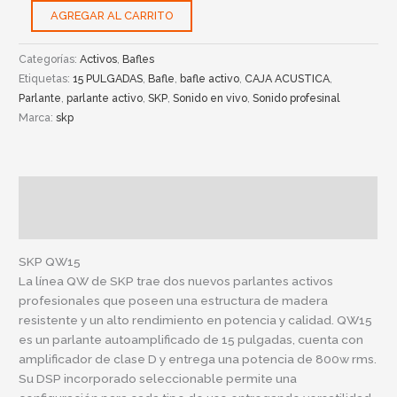
AGREGAR AL CARRITO
Categorías:
Activos
,
Bafles
Etiquetas:
15 PULGADAS
,
Bafle
,
bafle activo
,
CAJA ACUSTICA
,
Parlante
,
parlante activo
,
SKP
,
Sonido en vivo
,
Sonido profesinal
Marca:
skp
Descripción
Información adicional
SKP QW15
La línea QW de SKP trae dos nuevos parlantes activos
profesionales que poseen una estructura de madera
resistente y un alto rendimiento en potencia y calidad. QW15
es un parlante autoamplificado de 15 pulgadas, cuenta con
amplificador de clase D y entrega una potencia de 800w rms.
Su DSP incorporado seleccionable permite una