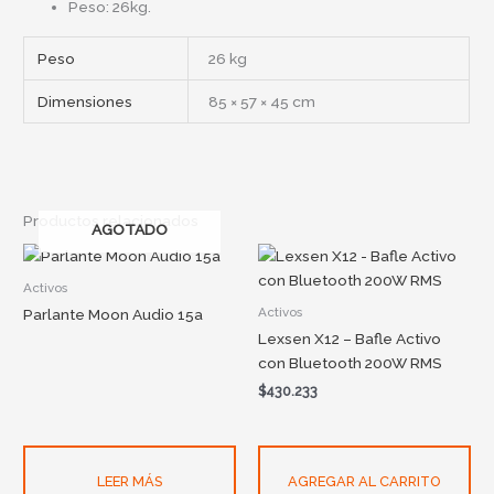
Peso: 26kg.
Peso
26 kg
Dimensiones
85 × 57 × 45 cm
Productos relacionados
AGOTADO
Activos
Activos
Parlante Moon Audio 15a
Lexsen X12 – Bafle Activo
con Bluetooth 200W RMS
$
430.233
LEER MÁS
AGREGAR AL CARRITO