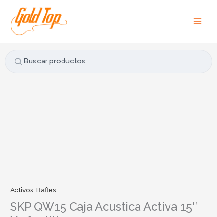
Ir
B
al
u
contenido
s
c
a
Buscar productos
r
p
o
r
SKP
:
QW15
Caja
Acustica
Activa
15"
Y
1600W
Activos
,
Bafles
cantidad
SKP QW15 Caja Acustica Activa 15″