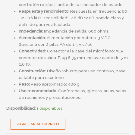
con botón retráctil, anillo de luz indicador de estado.
Respuesta y rendimiento:
Respuesta en frecuencia: 60
Hz – 18 kHz, sensibilidad: −46 dB ±2 dB, sonido claro y
definido para voz hablada.
Impedancia:
Impedancia de salida: 680 ohms.
Alimentación:
Alimentación por batería: 3 V DC
(funciona con 2 pilas AA de 1,5 V c/u).
Conectividad:
Conector a la base del micrófono: XLR,
conector de salida: Plug 6,35 mm, incluye cable de 5 m
(16 ft).
Construcción:
Diseño robusto para uso continuo, base
estable para escritorio.
Peso:
Peso aproximado: 480 g.
Uso recomendado:
Conferencias, iglesias, aulas, salas
de reuniones y presentaciones.
Disponibilidad:
1 disponibles
AGREGAR AL CARRITO