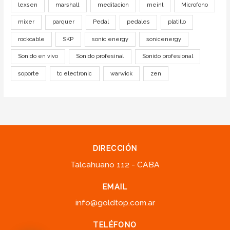
lexsen
marshall
meditacion
meinl
Microfono
mixer
parquer
Pedal
pedales
platillo
rockcable
SKP
sonic energy
sonicenergy
Sonido en vivo
Sonido profesinal
Sonido profesional
soporte
tc electronic
warwick
zen
DIRECCIÓN
Talcahuano 112 - CABA
EMAIL
info@goldtop.com.ar
TELÉFONO