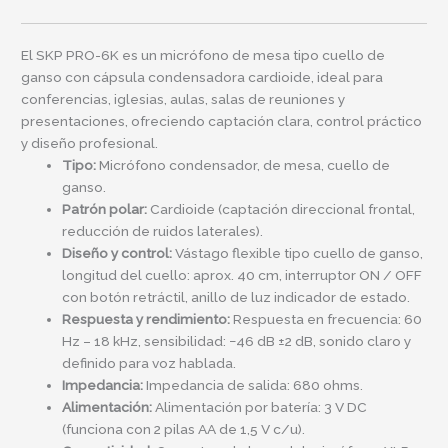
El SKP PRO-6K es un micrófono de mesa tipo cuello de
ganso con cápsula condensadora cardioide, ideal para
conferencias, iglesias, aulas, salas de reuniones y
presentaciones, ofreciendo captación clara, control práctico
y diseño profesional.
Tipo:
Micrófono condensador, de mesa, cuello de
ganso.
Patrón polar:
Cardioide (captación direccional frontal,
reducción de ruidos laterales).
Diseño y control:
Vástago flexible tipo cuello de ganso,
longitud del cuello: aprox. 40 cm, interruptor ON / OFF
con botón retráctil, anillo de luz indicador de estado.
Respuesta y rendimiento:
Respuesta en frecuencia: 60
Hz – 18 kHz, sensibilidad: −46 dB ±2 dB, sonido claro y
definido para voz hablada.
Impedancia:
Impedancia de salida: 680 ohms.
Alimentación:
Alimentación por batería: 3 V DC
(funciona con 2 pilas AA de 1,5 V c/u).