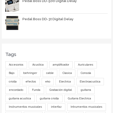
Pedal Boss DD-500 Digital Delay
Pedal Boss DD-3t Digital Delay
Tags
Accesorios
Acustica
amplificador
Auriculares
Bajo
behringer
cable
Clasica
Consola
criolla
efectos
eko
Electrica
Electroacustica
encordado
Funda
Grabación digital
guitarra
guitarra acustica
guitarra criolla
Guitarra Electrica
Instrumentos musicales
interfaz
Intrumentos musicales